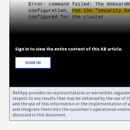
Error: command failed: The Onboard
K
configuration,
run the "security ke
configured for the cluster
Sign in to view the entire content of this KB article.
SIGN IN
NetApp provides no representations or warranties regarding 
respect to any results that may be obtained by the use of 
and the use of this information or the implementation of a
and integrate them into the customer's operational envir
discussed in this document.