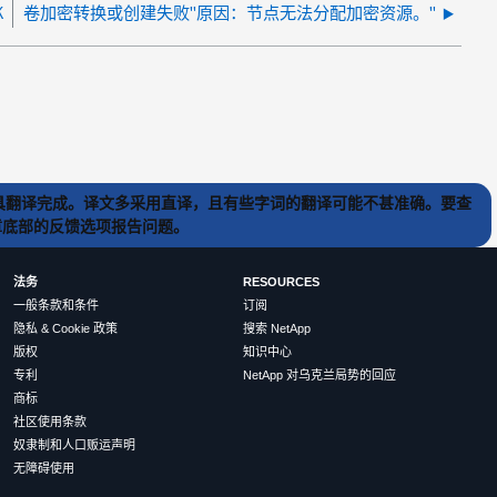
K
卷加密转换或创建失败"原因：节点无法分配加密资源。"
) 工具翻译完成。译文多采用直译，且有些字词的翻译可能不甚准确。要查
文章底部的反馈选项报告问题。
法务
RESOURCES
一般条款和条件
订阅
隐私 & Cookie 政策
搜索 NetApp
版权
知识中心
专利
NetApp 对乌克兰局势的回应
商标
社区使用条款
奴隶制和人口贩运声明
无障碍使用