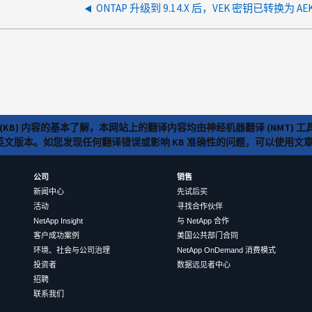
ONTAP 升级到 9.14.X 后，VEK 密钥已转换为 AE
(KB) 内容的基本了解，本网站上的翻译内容均由神经机器翻译 (NMT
览英文版本。如您发现任何翻译错误或影响 KB 准确性的问题，可以使用
公司
销售
新闻中心
先试后买
活动
寻找合作伙伴
NetApp Insight
与 NetApp 合作
客户成功案例
美国公共部门合同
环境、社会与公司治理
NetApp OnDemand 消费模式
投资者
数据远见者中心
招聘
联系我们