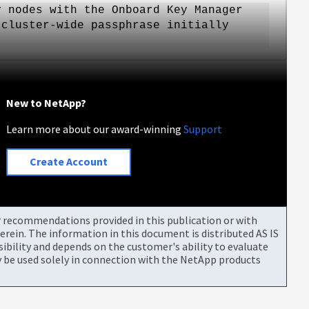
y nodes with the Onboard Key Manager
 cluster-wide passphrase initially
New to NetApp?
Learn more about our award-winning
Support
Create Account
or recommendations provided in this publication or with
rein. The information in this document is distributed AS IS
bility and depends on the customer's ability to evaluate
be used solely in connection with the NetApp products