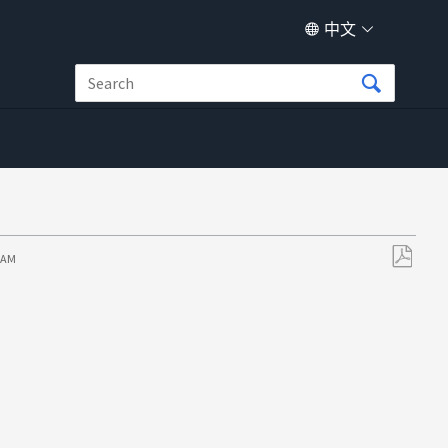
中文
5 AM
另
存
为
PDF