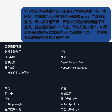
为了帮助读者获得对知识库 (KB) 内容的基本了解，本
网站上的翻译内容均由神经机器翻译 (NMT) 工具翻译
完成。译文多采用直译，且有些字词的翻译可能不甚
准确。要查看原始的 KB 内容，请浏览英文版本。如您
发现任何翻译错误或影响 KB 准确性的问题，可以使用
文章底部的反馈选项报告问题。
更多支持信息
联系支持部门
培训
报告问题
社区
提供反馈
Digital Support Blog
安全公告
NetApp Neighborhood
支持策略和支持服务
公司
销售
新闻中心
先试后买
活动
寻找合作伙伴
NetApp Insight
与 NetApp 合作
客户成功案例
美国公共部门合同