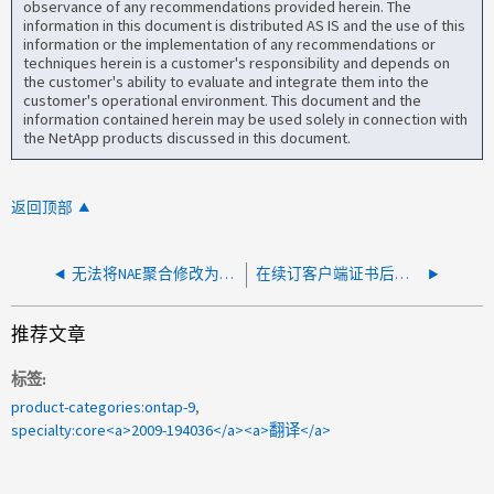
observance of any recommendations provided herein. The
information in this document is distributed AS IS and the use of this
information or the implementation of any recommendations or
techniques herein is a customer's responsibility and depends on
the customer's ability to evaluate and integrate them into the
customer's operational environment. This document and the
information contained herein may be used solely in connection with
the NetApp products discussed in this document.
返回顶部
无法将NAE聚合修改为非NAE
在续订客户端证书后、无法从外部KMIP还原加密密钥
推荐文章
标签
product-categories:ontap-9
specialty:core<a>2009-194036</a><a>翻译</a>