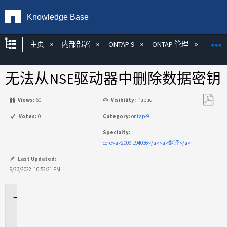
Knowledge Base
扩展/隐缩全局层次
主页
内部部署
ONTAP 9
ONTAP 管理
加密
无法从NSE驱动器中删除数据密钥
Views:
60
Visibility:
Public
另
Votes:
0
Category:
ontap-9
存
Specialty:
为
core<a>2009-194036</a><a>翻译</a>
PDF
Last Updated:
9/23/2022, 10:52:21 PM
适
用
场