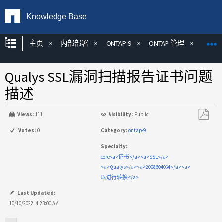
Knowledge Base
扩展/隐缩全局层次
主页
内部部署
ONTAP 9
ONTAP 管理
加密
Qualys SSL漏洞扫描报告证书问题
描述
Views:
111
Visibility:
Public
另
Votes:
0
Category:
ontap-9
存
Specialty:
为
core<a>证书</a><a>SSL</a>
PDF
<a>Qualys</a><a>2008604034</a><a>
以进行转换</a>
Last Updated:
10/10/2022, 4:23:00 AM