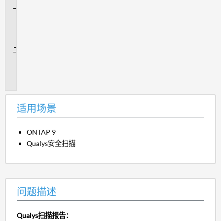
适
用
场
景
问
题
描
述
适用场景
ONTAP 9
Qualys安全扫描
问题描述
Qualys扫描报告：