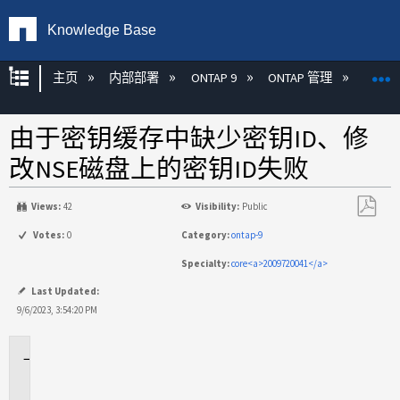
Knowledge Base
扩展/隐缩全局层次
主页
内部部署
ONTAP 9
ONTAP 管理
加密
由于密钥缓存中缺少密钥ID、修
改NSE磁盘上的密钥ID失败
Views:
42
Visibility:
Public
另
Votes:
0
Category:
ontap-9
存
Specialty:
core<a>2009720041</a>
为
PDF
Last Updated:
9/6/2023, 3:54:20 PM
适
用
场