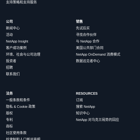
支持策略和支持服务
公司
销售
新闻中心
先试后买
活动
寻找合作伙伴
NetApp Insight
与 NetApp 合作
客户成功案例
美国公共部门合同
环境、社会与公司治理
NetApp OnDemand 消费模式
投资者
数据远见者中心
招聘
联系我们
法务
RESOURCES
一般条款和条件
订阅
隐私 & Cookie 政策
搜索 NetApp
版权
知识中心
专利
NetApp 对乌克兰局势的回应
商标
社区使用条款
奴隶制和人口贩运声明