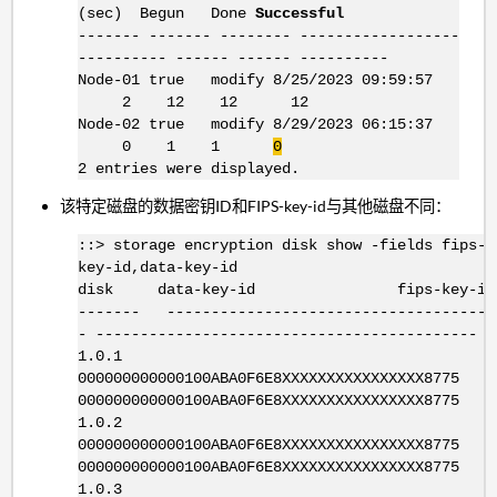
(sec) Begun Done
Successful
------- ------- -------- ------------------
---------- ------ ------ ----------
Node-01 true modify 8/25/2023 09:59:57
2 12 12 12
Node-02 true modify 8/29/2023 06:15:37
0 1 1
0
2 entries were displayed.
该特定磁盘的数据密钥ID和FIPS-key-id与其他磁盘不同：
::> storage encryption disk show -fields fips-
key-id,data-key-id
disk data-key-id fips-key-id
------- -------------------------------------
- -------------------------------------------
1.0.1
000000000000100ABA0F6E8XXXXXXXXXXXXXXXX8775
000000000000100ABA0F6E8XXXXXXXXXXXXXXXX8775
1.0.2
000000000000100ABA0F6E8XXXXXXXXXXXXXXXX8775
000000000000100ABA0F6E8XXXXXXXXXXXXXXXX8775
1.0.3