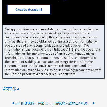
Create Account
NetApp provides no representations or warranties regarding the
accuracy or reliability or serviceability of any information or
recommendations provided in this publication or with respect to
any results that may be obtained by the use of the information or
observance of any recommendations provided herein. The
information in this document is distributed AS IS and the use of this
information or the implementation of any recommendations or
techniques herein is a customer's responsibility and depends on
the customer's ability to evaluate and integrate them into the
customer's operational environment. This document and the
information contained herein may be used solely in connection with
the NetApp products discussed in this document.
返回顶部
Lun 创建失败，并显示"The Onboard Key Manager is already configured"
尝试移入或移出NAE聚合时、卷移动失败