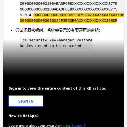
000000000000100ABA0F6E8XXXXXXXXXXXXXXXX8775
000000000000100ABA0F6E8XXXXXXXXXXXXXXXX8775
1.0.4
000000000000010022F3E53E0AXXXXXXXXXXXX360
000000000000010022F3E53E0AXXXXXXXXXXXX360DF
尝试还原密钥时、系统会显示没有要还原的密钥：
::> security key-manager restore
No keys need to be restored
Sign in to view the entire content of this KB article.
SIGN IN
New to NetApp?
Learn more about our award-winning
Support