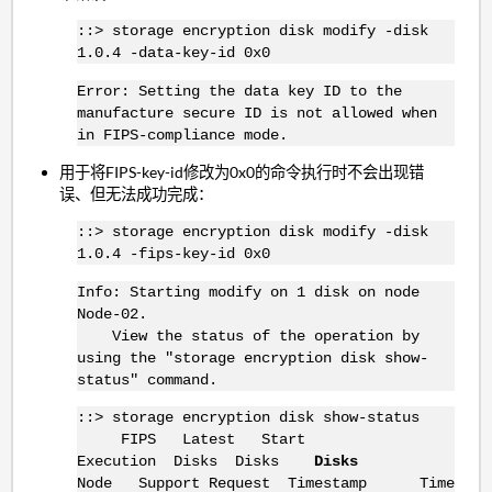
::> storage encryption disk modify -disk
1.0.4 -data-key-id 0x0
Error: Setting the data key ID to the
manufacture secure ID is not allowed when
in FIPS-compliance mode.
用于将FIPS-key-id修改为0x0的命令执行时不会出现错
误、但无法成功完成：
::> storage encryption disk modify -disk
1.0.4 -fips-key-id 0x0
Info: Starting modify on 1 disk on node
Node-02.
View the status of the operation by
using the "storage encryption disk show-
status" command.
::> storage encryption disk show-status
FIPS Latest Start
Execution Disks Disks
Disks
Node Support Request Timestamp Time