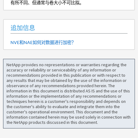
有所不同、但通常与卷大小不可比拟。
追加信息
NVE和NAE如何对数据进行加密？
NetApp provides no representations or warranties regarding the
accuracy or reliability or serviceability of any information or
recommendations provided in this publication or with respect to
any results that may be obtained by the use of the information or
observance of any recommendations provided herein. The
information in this document is distributed AS IS and the use of this
information or the implementation of any recommendations or
techniques herein is a customer's responsibility and depends on
the customer's ability to evaluate and integrate them into the
customer's operational environment. This document and the
information contained herein may be used solely in connection with
the NetApp products discussed in this document.