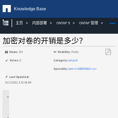
Knowledge Base
扩展/隐缩全局层次
主页
内部部署
ONTAP 9
ONTAP 管理
加密
加密对卷的开销是多少？
Views:
103
Visibility:
Public
另
Votes:
0
Category:
ontap-9
存
Specialty:
core<a>2009325611</a>
为
PDF
Last Updated:
10/13/2022, 8:52:58 AM
适
用
场
景