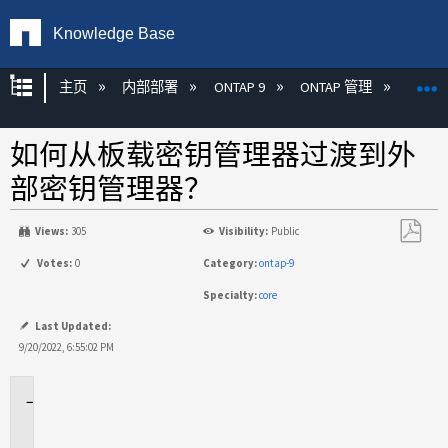
Knowledge Base
扩展/隐缩全局层次
主页
内部部署
ONTAP 9
ONTAP 管理
加密
如何从板载密钥管理器过渡到外
部密钥管理器？
Views:
305
Visibility:
Public
另
Votes:
0
Category:
ontap-9
存
Specialty:
core
为
PDF
Last Updated:
9/20/2022, 6:55:02 PM
适
用
场