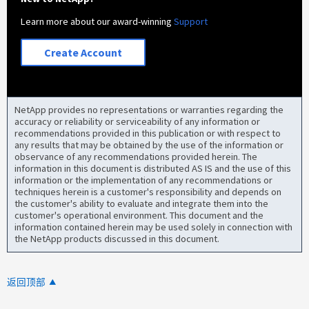
Learn more about our award-winning
Support
Create Account
NetApp provides no representations or warranties regarding the
accuracy or reliability or serviceability of any information or
recommendations provided in this publication or with respect to
any results that may be obtained by the use of the information or
observance of any recommendations provided herein. The
information in this document is distributed AS IS and the use of this
information or the implementation of any recommendations or
techniques herein is a customer's responsibility and depends on
the customer's ability to evaluate and integrate them into the
customer's operational environment. This document and the
information contained herein may be used solely in connection with
the NetApp products discussed in this document.
返回顶部