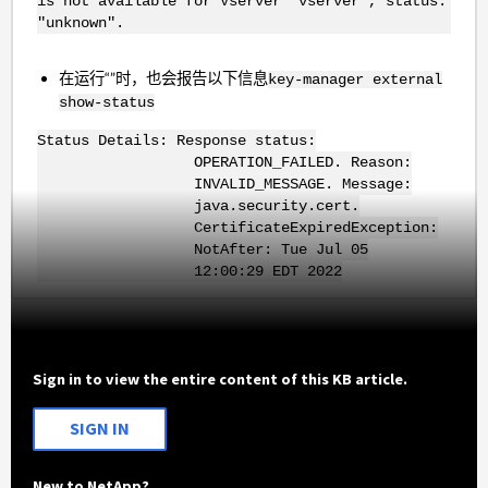
is not available for Vserver "vserver", status:
"unknown".
在运行“”时，也会报告以下信息
key-manager external
show-status
Status Details: Response status:
OPERATION_FAILED. Reason:
INVALID_MESSAGE. Message:
java.security.cert.
CertificateExpiredException:
NotAfter: Tue Jul 05
12:00:29 EDT 2022
Sign in to view the entire content of this KB article.
SIGN IN
New to NetApp?