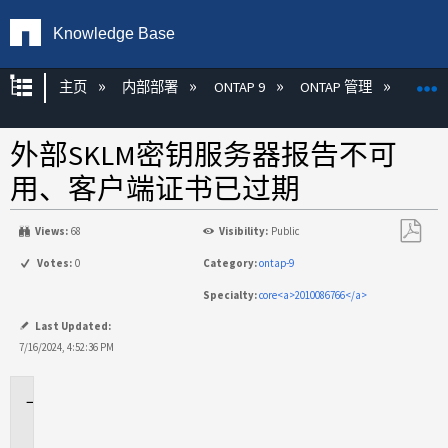
Knowledge Base
扩展/隐缩全局层次
主页
内部部署
ONTAP 9
ONTAP 管理
加密
外部SKLM密钥服务器报告不可
用、客户端证书已过期
Views:
68
Visibility:
Public
另
Votes:
0
Category:
ontap-9
存
Specialty:
core<a>2010086766</a>
为
PDF
Last Updated:
7/16/2024, 4:52:36 PM
适
用
场