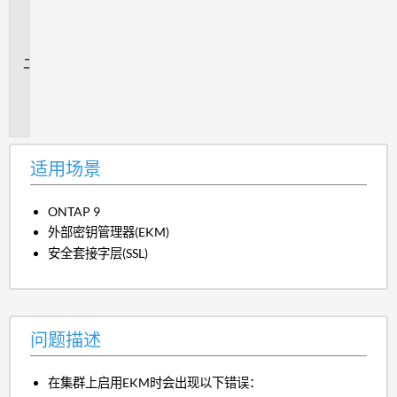
用
场
景
问
题
描
述
适用场景
ONTAP 9
外部密钥管理器(EKM)
安全套接字层(SSL)
问题描述
在集群上启用EKM时会出现以下错误：