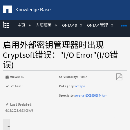
Knowledge Base
扩展/隐缩全局层次
主页
内部部署
ONTAP 9
ONTAP 管理
加密
启用外部密钥管理器时出现
Cryptsoft错误："I/O Error"(I/O错
误)
Views:
76
Visibility:
Public
另
Votes:
0
Category:
ontap-9
存
Specialty:
core<a>2009560584</a>
为
PDF
Last Updated:
6/15/2023, 6:23:06 AM
适