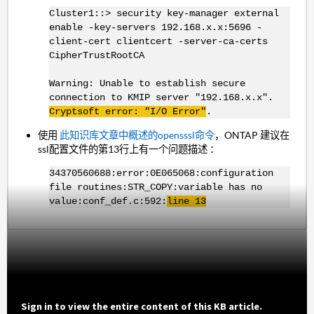
Cluster1::> security key-manager external
enable -key-servers 192.168.x.x:5696 -
client-cert clientcert -server-ca-certs
CipherTrustRootCA
Warning: Unable to establish secure
connection to KMIP server "192.168.x.x".
Cryptsoft error: "I/O Error"
.
使用
此知识库文章中概述的opensssl命令
，ONTAP 建议在
ssl配置文件的第13行上有一个问题描述 ：
34370560688:error:0E065068:configuration
file routines:STR_COPY:variable has no
value:conf_def.c:592:
line 13
Sign in to view the entire content of this KB article.