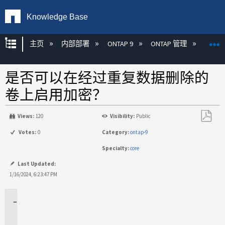
Knowledge Base
扩展/隐缩全局层次
主页
内部部署
ONTAP 9
ONTAP 管理
加密
是否可以在经过重复数据删除的
卷上启用加密？
Views:
120
Visibility:
Public
另
Votes:
0
Category:
ontap-9
存
Specialty:
core
为
PDF
Last Updated:
1/16/2024, 6:23:47 PM
适
用
场