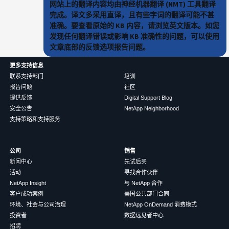
网站上的翻译内容均由神经机器翻译 (NMT) 工具翻译
完成。译文多采用直译，且有些字词的翻译可能不甚
准确。要查看原始的 KB 内容，请浏览英文版本。如您
发现任何翻译错误或影响 KB 准确性的问题，可以使用
文章底部的反馈选项报告问题。
更多支持信息
联系支持部门
培训
报告问题
社区
提供反馈
Digital Support Blog
安全公告
NetApp Neighborhood
支持策略和支持服务
公司
销售
新闻中心
先试后买
活动
寻找合作伙伴
NetApp Insight
与 NetApp 合作
客户成功案例
美国公共部门合同
环境、社会与公司治理
NetApp OnDemand 消费模式
投资者
数据远见者中心
招聘