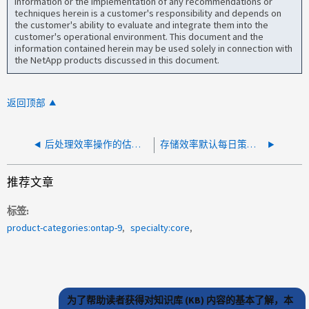
information or the implementation of any recommendations or
techniques herein is a customer's responsibility and depends on
the customer's ability to evaluate and integrate them into the
customer's operational environment. This document and the
information contained herein may be used solely in connection with
the NetApp products discussed in this document.
返回顶部
后处理效率操作的估计持续时间是多少？
存储效率默认每日策略的开始时间是多少？
推荐文章
标签
product-categories:ontap-9
specialty:core
为了帮助读者获得对知识库 (KB) 内容的基本了解，本