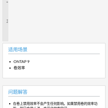
问
题
解
答
追
加
信
息
适用场景
ONTAP 9
卷效率
问题解答
在卷上禁用效率不会产生任何影响。如果禁用卷的效率功