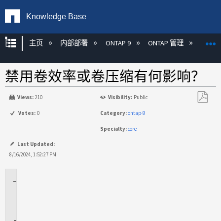
Knowledge Base
扩展/隐缩全局层次
主页
内部部署
ONTAP 9
ONTAP 管理
效率
禁用卷效率或卷压缩有何影响？
Views:
210
Visibility:
Public
另
Votes:
0
Category:
ontap-9
存
Specialty:
core
为
PDF
Last Updated:
8/16/2024, 1:52:27 PM
适
用
场
景