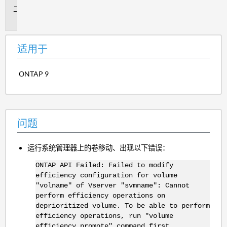
问
题
适用于
ONTAP 9
问题
运行系统管理器上的卷移动、出现以下错误：
ONTAP API Failed: Failed to modify
efficiency configuration for volume
"volname" of Vserver "svmname": Cannot
perform efficiency operations on
deprioritized volume. To be able to perform
efficiency operations, run "volume
efficiency promote" command first.