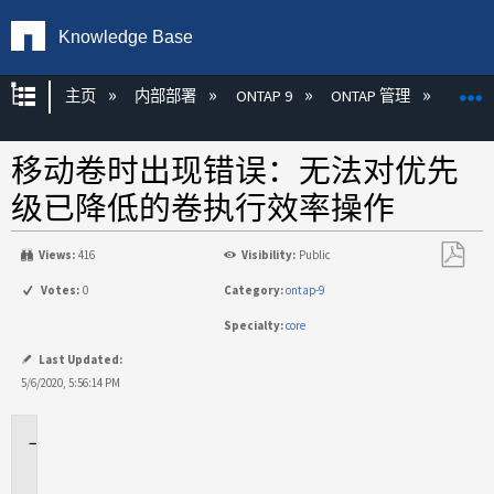
Knowledge Base
扩展/隐缩全局层次
主页
内部部署
ONTAP 9
ONTAP 管理
效率
移动卷时出现错误：无法对优先
级已降低的卷执行效率操作
Views:
416
Visibility:
Public
另
Votes:
0
Category:
ontap-9
存
Specialty:
core
为
PDF
Last Updated:
5/6/2020, 5:56:14 PM
适
用
于