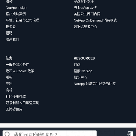
活动
寻找合作伙伴
NetApp Insight
与 NetApp 合作
客户成功案例
美国公共部门合同
环境、社会与公司治理
NetApp OnDemand 消费模式
投资者
数据远见者中心
招聘
联系我们
法务
RESOURCES
一般条款和条件
订阅
隐私 & Cookie 政策
搜索 NetApp
版权
知识中心
专利
NetApp 对乌克兰局势的回应
商标
社区使用条款
奴隶制和人口贩运声明
无障碍使用
这篇文章对您有帮助吗？
©
2026
NetApp
中文（简体）
条款和条件
隐私政策