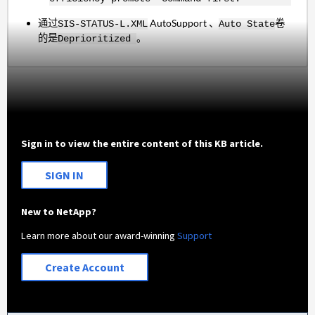
通过
AutoSupport 、
卷
SIS-STATUS-L.XML
Auto State
的是
。
Deprioritized
Sign in to view the entire content of this KB article.
SIGN IN
New to NetApp?
Learn more about our award-winning
Support
Create Account