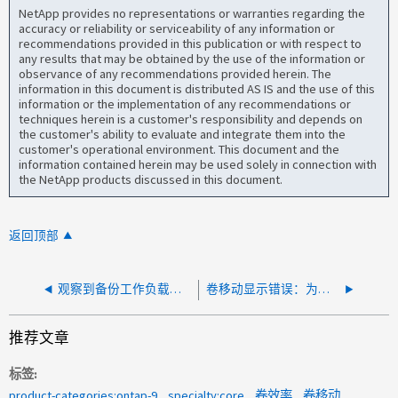
NetApp provides no representations or warranties regarding the
accuracy or reliability or serviceability of any information or
recommendations provided in this publication or with respect to
any results that may be obtained by the use of the information or
observance of any recommendations provided herein. The
information in this document is distributed AS IS and the use of this
information or the implementation of any recommendations or
techniques herein is a customer's responsibility and depends on
the customer's ability to evaluate and integrate them into the
customer's operational environment. This document and the
information contained herein may be used solely in connection with
the NetApp products discussed in this document.
返回顶部
观察到备份工作负载的数据减少率较低
卷移动显示错误：为转换准备源卷：重复数据删除未准备好进行卷移动转换
推荐文章
标签
product-categories:ontap-9
specialty:core
卷效率
卷移动