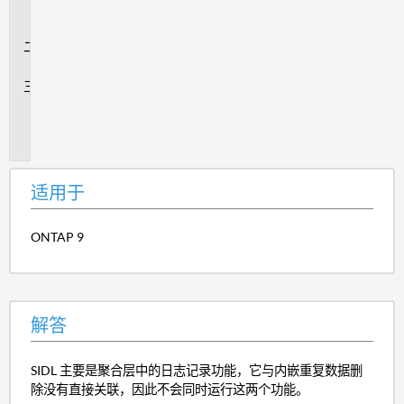
用
于
解
答
其
他
信
息
适用于
ONTAP 9
解答
SIDL 主要是聚合层中的日志记录功能，它与内嵌重复数据删
除没有直接关联，因此不会同时运行这两个功能。