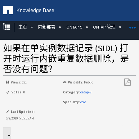
Knowledge Base
扩展/隐缩全局层次
主页
内部部署
ONTAP 9
ONTAP 管理
效率
如果在单实例数据记录 (SIDL) 打
开时运行内嵌重复数据删除，是
否没有问题？
Views:
191
Visibility:
Public
另
Votes:
0
Category:
ontap-9
存
Specialty:
core
为
PDF
Last Updated:
6/2/2020, 5:55:05 AM
适