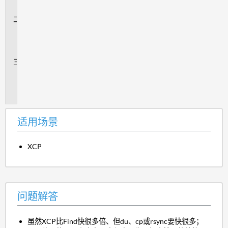
景
问
题
解
答
追
加
信
息
适用场景
XCP
问题解答
虽然XCP比Find快很多倍、但du、cp或rsync要快很多；