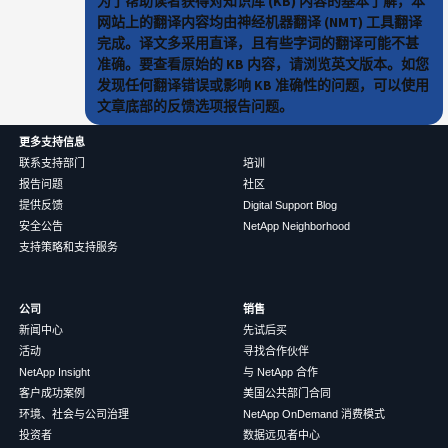
为了帮助读者获得对知识库 (KB) 内容的基本了解，本
网站上的翻译内容均由神经机器翻译 (NMT) 工具翻译
完成。译文多采用直译，且有些字词的翻译可能不甚
准确。要查看原始的 KB 内容，请浏览英文版本。如您
发现任何翻译错误或影响 KB 准确性的问题，可以使用
文章底部的反馈选项报告问题。
更多支持信息
联系支持部门
培训
报告问题
社区
提供反馈
Digital Support Blog
安全公告
NetApp Neighborhood
支持策略和支持服务
公司
销售
新闻中心
先试后买
活动
寻找合作伙伴
NetApp Insight
与 NetApp 合作
客户成功案例
美国公共部门合同
环境、社会与公司治理
NetApp OnDemand 消费模式
投资者
数据远见者中心