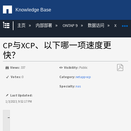
Knowledge Base
扩展/隐缩全局层次
主页
内部部署
ONTAP 9
数据访问
XCP
CP与XCP、以下哪一项速度更
快？
Views:
337
Visibility:
Public
另
Votes:
0
Category:
netapp-xcp
存
Specialty:
nas
为
PDF
Last Updated:
1/3/2023, 9:52:17 PM
适
用
场