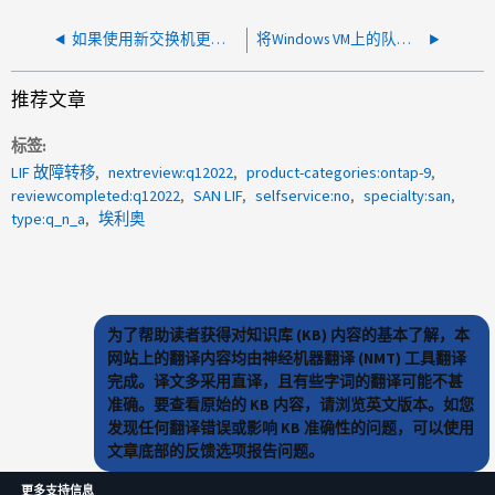
如果使用新交换机更换旧交换机、LUN NAA ID是否会更改
将Windows VM上的队列深度从64更改为256、对NetApp NVMe命名空间上的队列有任何影响
推荐文章
标签
LIF 故障转移
nextreview:q12022
product-categories:ontap-9
reviewcompleted:q12022
SAN LIF
selfservice:no
specialty:san
type:q_n_a
埃利奥
为了帮助读者获得对知识库 (KB) 内容的基本了解，本
网站上的翻译内容均由神经机器翻译 (NMT) 工具翻译
完成。译文多采用直译，且有些字词的翻译可能不甚
准确。要查看原始的 KB 内容，请浏览英文版本。如您
发现任何翻译错误或影响 KB 准确性的问题，可以使用
文章底部的反馈选项报告问题。
更多支持信息