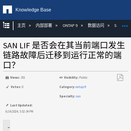
Knowledge Base
扩展/隐缩全局层次
主页
内部部署
ONTAP 9
数据访问
SAN
SAN LIF 是否会在其当前端口发生
链路故障后迁移到运行正常的端
口？
Views:
351
Visibility:
Public
另
Votes:
0
Category:
ontap-9
存
Specialty:
san
为
PDF
Last Updated:
6/14/2024, 5:52:34 PM
适