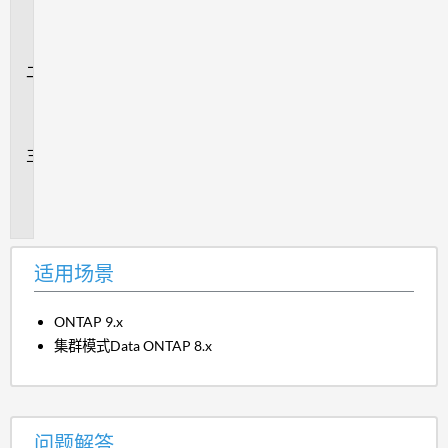
用
场
景
问
题
解
答
追
加
信
息
适用场景
ONTAP 9.x
集群模式Data ONTAP 8.x
问题解答