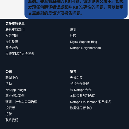
准确。要查看原始的 KB 内容，请浏览英文版本。如您
发现任何翻译错误或影响 KB 准确性的问题，可以使用
文章底部的反馈选项报告问题。
更多支持信息
联系支持部门
培训
报告问题
社区
提供反馈
Digital Support Blog
安全公告
NetApp Neighborhood
支持策略和支持服务
公司
销售
新闻中心
先试后买
活动
寻找合作伙伴
NetApp Insight
与 NetApp 合作
客户成功案例
美国公共部门合同
环境、社会与公司治理
NetApp OnDemand 消费模式
投资者
数据远见者中心
招聘
联系我们