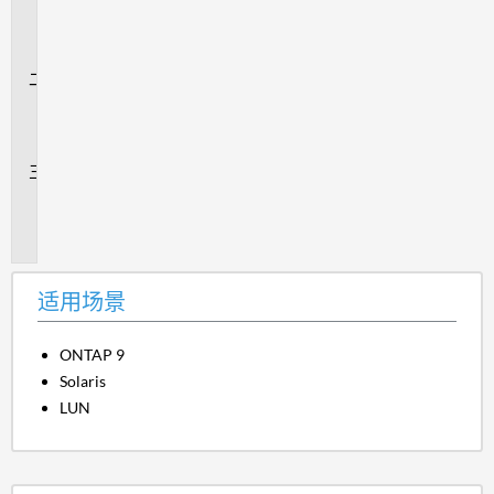
用
场
景
问
题
解
答
追
加
信
息
适用场景
ONTAP 9
Solaris
LUN