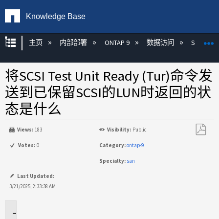
Knowledge Base
扩展/隐缩全局层次
主页
内部部署
ONTAP 9
数据访问
SAN
将SCSI Test Unit Ready (Tur)命令发
送到已保留SCSI的LUN时返回的状
态是什么
Views:
183
Visibility:
Public
另
Votes:
0
Category:
ontap-9
存
Specialty:
san
为
PDF
Last Updated:
3/21/2025, 2:33:38 AM
适