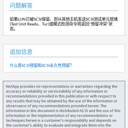
问题解答
如果LUN已被SCSI保留、则从其他主机发送SCSI测试单元就绪
(Test Unit Ready、Tur)或模式检测命令将返回"预留冲突"状
态。
追加信息
什么是SCSI预留和SCSI永久性预留？
NetApp provides no representations or warranties regarding the
accuracy or reliability or serviceability of any information or
recommendations provided in this publication or with respect to
any results that may be obtained by the use of the information or
observance of any recommendations provided herein. The
information in this document is distributed AS IS and the use of this
information or the implementation of any recommendations or
techniques herein is a customer's responsibility and depends on
the customer's ability to evaluate and integrate them into the