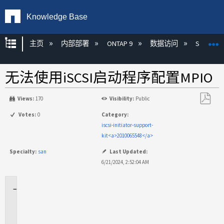
Knowledge Base
扩展/隐缩全局层次
主页
内部部署
ONTAP 9
数据访问
SAN
无法使用iSCSI启动程序配置MPIO
Views:
170
Visibility:
Public
另
Votes:
0
Category:
存
iscsi-initiator-support-
为
kit<a>2010065548</a>
PDF
Specialty:
san
Last Updated:
6/21/2024, 2:52:04 AM
适
用
场
景