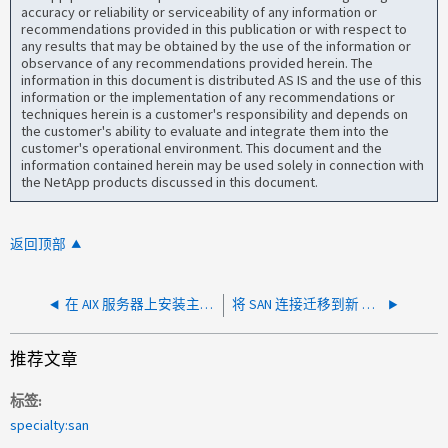
accuracy or reliability or serviceability of any information or
recommendations provided in this publication or with respect to
any results that may be obtained by the use of the information or
observance of any recommendations provided herein. The
information in this document is distributed AS IS and the use of this
information or the implementation of any recommendations or
techniques herein is a customer's responsibility and depends on
the customer's ability to evaluate and integrate them into the
customer's operational environment. This document and the
information contained herein may be used solely in connection with
the NetApp products discussed in this document.
返回顶部
在 AIX 服务器上安装主机实用程序后，无法从 SAN 启动
将 SAN 连接迁移到新 Cisco MDS 交换机后，无法将 NetApp 存储连接到主机
推荐文章
标签
specialty:san