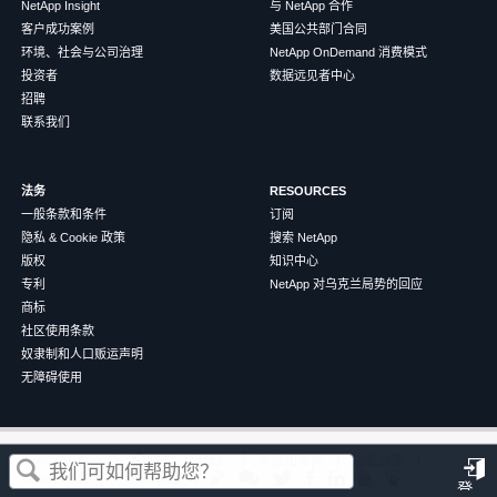
NetApp Insight
与 NetApp 合作
客户成功案例
美国公共部门合同
环境、社会与公司治理
NetApp OnDemand 消费模式
投资者
数据远见者中心
招聘
联系我们
法务
RESOURCES
一般条款和条件
订阅
隐私 & Cookie 政策
搜索 NetApp
版权
知识中心
专利
NetApp 对乌克兰局势的回应
商标
社区使用条款
奴隶制和人口贩运声明
无障碍使用
这篇文章对您有帮助吗？
©
2026
NetApp
中文（简体）
条款和条件
隐私政策
Cookie 政策
Cookie 设置
登