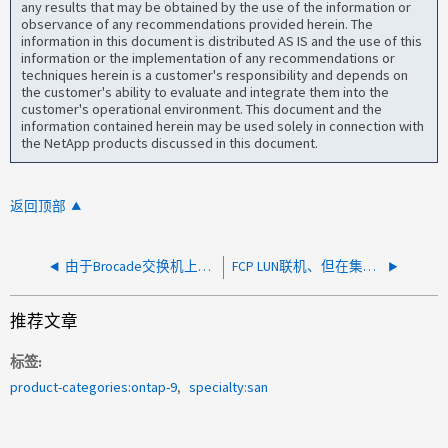
any results that may be obtained by the use of the information or
observance of any recommendations provided herein. The
information in this document is distributed AS IS and the use of this
information or the implementation of any recommendations or
techniques herein is a customer's responsibility and depends on
the customer's ability to evaluate and integrate them into the
customer's operational environment. This document and the
information contained herein may be used solely in connection with
the NetApp products discussed in this document.
返回顶部
由于Brocade交换机上出现重复的WWPN错误、交换机端口处于持久禁用状态
FCP LUN联机、但在集群故障转移后无法访问
推荐文章
标签
product-categories:ontap-9
specialty:san