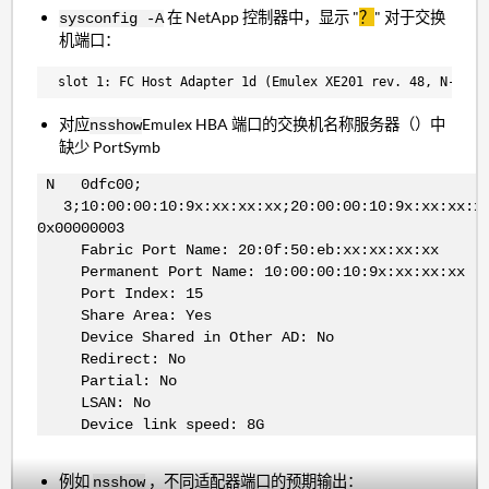
在 NetApp 控制器中，显示 "
？
" 对于交换
sysconfig -A
机端口：
 slot 1: FC Host Adapter 1d (Emulex XE201 rev. 48, N-port
对应
Emulex HBA 端口的交换机名称服务器（）中
nsshow
缺少 PortSymb
N 0dfc00;
3;10:00:00:10:9x:xx:xx:xx;20:00:00:10:9x:xx:xx:x
0x00000003
Fabric Port Name: 20:0f:50:eb:xx:xx:xx:xx
Permanent Port Name: 10:00:00:10:9x:xx:xx:xx
Port Index: 15
Share Area: Yes
Device Shared in Other AD: No
Redirect: No
Partial: No
LSAN: No
Device link speed: 8G
例如
，不同适配器端口的预期输出：
nsshow