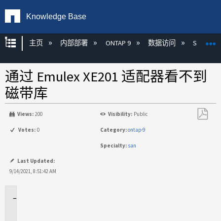
Knowledge Base
扩展/隐缩全局层次
主页
内部部署
ONTAP 9
数据访问
SAN
通过 Emulex XE201 适配器看不到
磁带库
Views:
200
Visibility:
Public
另
Votes:
0
Category:
ontap-9
存
Specialty:
san
为
PDF
Last Updated:
9/14/2021, 8:51:42 AM
适
用
场