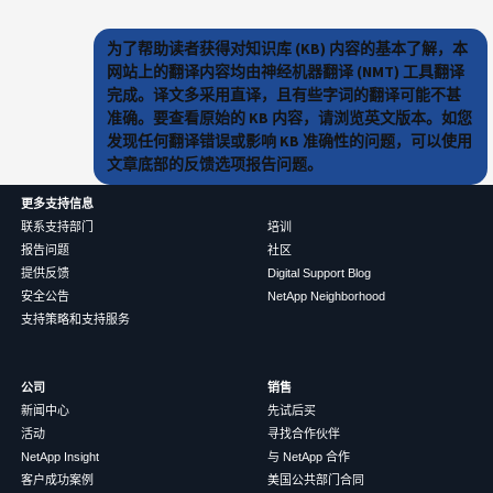
为了帮助读者获得对知识库 (KB) 内容的基本了解，本
网站上的翻译内容均由神经机器翻译 (NMT) 工具翻译
完成。译文多采用直译，且有些字词的翻译可能不甚
准确。要查看原始的 KB 内容，请浏览英文版本。如您
发现任何翻译错误或影响 KB 准确性的问题，可以使用
文章底部的反馈选项报告问题。
更多支持信息
联系支持部门
培训
报告问题
社区
提供反馈
Digital Support Blog
安全公告
NetApp Neighborhood
支持策略和支持服务
公司
销售
新闻中心
先试后买
活动
寻找合作伙伴
NetApp Insight
与 NetApp 合作
客户成功案例
美国公共部门合同