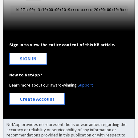
 N 17fc00; 3;10:00:00:10:9x:xx:xx:xx;20:00:00:10:9x:xx:xx
Sign in to view the entire content of this KB article.
SIGN IN
New to NetApp?
Learn more about our award-winning
Support
Create Account
NetApp provides no representations or warranties regarding the
accuracy or reliability or serviceability of any information or
recommendations provided in this publication or with respect to