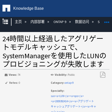
Knowledge Base
扩展/隐缩全局层次
主页
内部部署
ONTAP 9
数据访问
SAN
24時間以上経過したアグリゲー
トモデルキャッシュで、
SystemManagerを使用したLUNの
プロビジョニングが失敗します
Views:
74
Visibility:
Public
另
Votes:
0
Category:
ontap-9
存
Specialty:
为
san<a>LUN</a><a>qos</a>
PDF
<a>2009392414</a><a>アグリゲート
キャッシュアグリゲート</a><a>キャ
ッシュ</a>