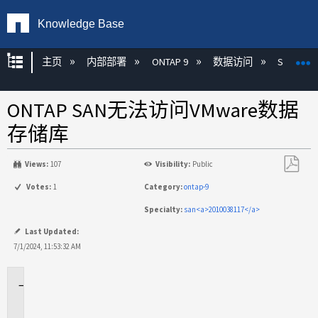
Knowledge Base
扩展/隐缩全局层次
主页
内部部署
ONTAP 9
数据访问
SAN
ONTAP SAN无法访问VMware数据
存储库
Views:
107
Visibility:
Public
另
Votes:
1
Category:
ontap-9
存
Specialty:
san<a>2010038117</a>
为
PDF
Last Updated:
7/1/2024, 11:53:32 AM
适
用
场