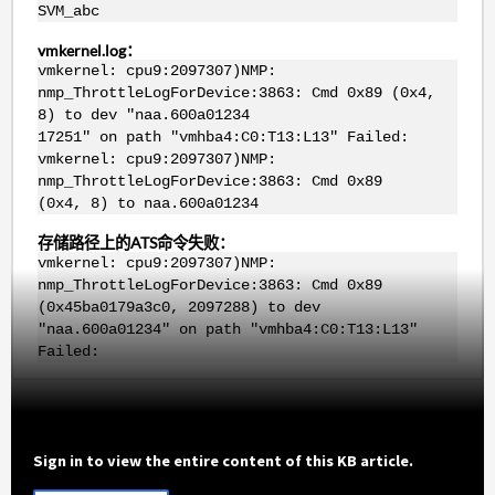
SVM_abc
vmkernel.log：
vmkernel: cpu9:2097307)NMP:
nmp_ThrottleLogForDevice:3863: Cmd 0x89 (0x4,
8) to dev "naa.600a01234
17251" on path "vmhba4:C0:T13:L13" Failed:
vmkernel: cpu9:2097307)NMP:
nmp_ThrottleLogForDevice:3863: Cmd 0x89
(0x4, 8) to naa.600a01234
存储路径上的ATS命令失败：
vmkernel: cpu9:2097307)NMP:
nmp_ThrottleLogForDevice:3863: Cmd 0x89
(0x45ba0179a3c0, 2097288) to dev
"naa.600a01234" on path "vmhba4:C0:T13:L13"
Failed:
Sign in to view the entire content of this KB article.