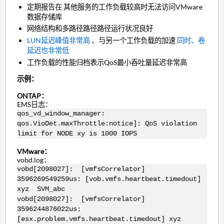
定期报告在 其他服务的工作负载较高时无法访问VMware
数据存储库
网络结构和多路径路径路径运行状况良好
LUN延迟峰值非常高
、与另一个工作负载的加速
同时、卷
延迟也非常低
工作负载的性能归档表示QoS最小吞吐量延迟非常高
示例：
ONTAP：
EMS日志：
qos_vd_window_manager:
qos.VioDet.maxThrottle:notice]: QoS violation
limit for NODE xy is 1000 IOPS
VMware：
vobd.log：
vobd[2098027]: [vmfsCorrelator]
3596269549259us: [vob.vmfs.heartbeat.timedout]
xyz SVM_abc
vobd[2098027]: [vmfsCorrelator]
3596244876022us:
[esx.problem.vmfs.heartbeat.timedout] xyz