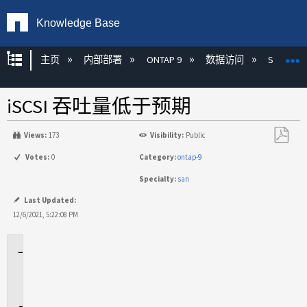
Knowledge Base
扩展/隐缩全局层次
主页
内部部署
ONTAP 9
数据访问
SAN
iSCSI 吞吐量低于预期
Views:
173
Visibility:
Public
另
Votes:
0
Category:
ontap-9
存
Specialty:
san
为
PDF
Last Updated:
12/6/2021, 5:22:08 PM
适
用
场
景