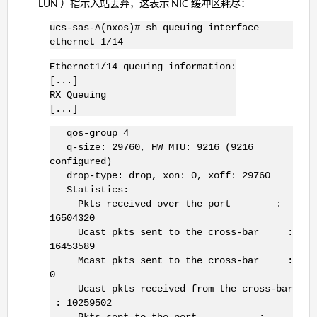
LUN ）指示入站丢弃，这表示 NIC 缓冲区耗尽：
ucs
-sas-A(
nxos
)# sh queuing interface
ethernet
1/14
Ethernet1/14 queuing information:
[...]
RX Queuing
[...]
qos-group 4
q-size: 29760, HW MTU: 9216 (9216
configured)
drop-type: drop, xon: 0, xoff: 29760
Statistics:
Pkts received over the port :
16504320
Ucast pkts sent to the cross-bar :
16453589
Mcast pkts sent to the cross-bar :
0
Ucast pkts received from the cross-bar
: 10259502