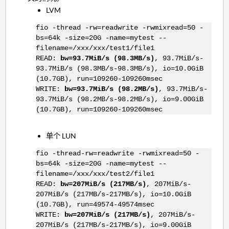
LVM
fio -thread -rw=readwrite -rwmixread=50 -
bs=64k -size=20G -name=mytest --
filename=/xxx/xxx/test1/file1
READ:
bw=93.7MiB/s (98.3MB/s)
, 93.7MiB/s-
93.7MiB/s (98.3MB/s-98.3MB/s), io=10.0GiB
(10.7GB), run=109260-109260msec
WRITE:
bw=93.7MiB/s (98.2MB/s)
, 93.7MiB/s-
93.7MiB/s (98.2MB/s-98.2MB/s), io=9.00GiB
(10.7GB), run=109260-109260msec
单个 LUN
fio -thread-rw=readwrite -rwmixread=50 -
bs=64k -size=20G -name=mytest --
filename=/xxx/xxx/test2/file1
READ:
bw=207MiB/s (217MB/s)
, 207MiB/s-
207MiB/s (217MB/s-217MB/s), io=10.0GiB
(10.7GB), run=49574-49574msec
WRITE:
bw=207MiB/s (217MB/s)
, 207MiB/s-
207MiB/s (217MB/s-217MB/s), io=9.00GiB