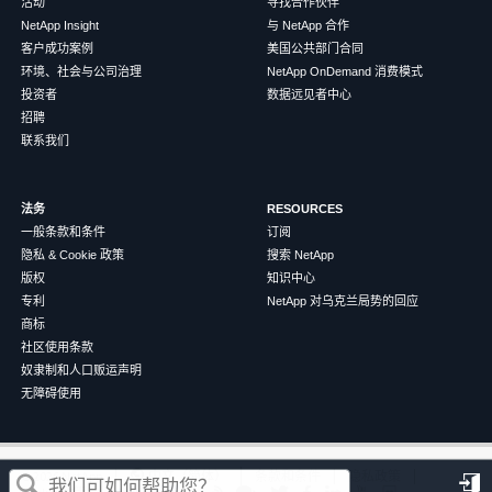
活动
寻找合作伙伴
NetApp Insight
与 NetApp 合作
客户成功案例
美国公共部门合同
环境、社会与公司治理
NetApp OnDemand 消费模式
投资者
数据远见者中心
招聘
联系我们
法务
RESOURCES
一般条款和条件
订阅
隐私 & Cookie 政策
搜索 NetApp
版权
知识中心
专利
NetApp 对乌克兰局势的回应
商标
社区使用条款
奴隶制和人口贩运声明
无障碍使用
这篇文章对您有帮助吗？
©
2026
NetApp
中文（简体）
条款和条件
隐私政策