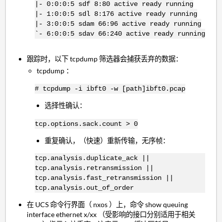
|- 0:0:0:5 sdf 8:80 active ready running
|- 1:0:0:5 sdl 8:176 active ready running
|- 3:0:0:5 sdam 66:96 active ready running
`- 6:0:0:5 sdav 66:240 active ready running
跟踪时，以下 tcpdump 筛选器会捕获丢弃的数据：
tcpdump ：
# tcpdump -i ibft0 -w [path]ibft0.pcap
选择性确认：
tcp.options.sack.count > 0
重复确认，（快速）重新传输，无序帧：
tcp.analysis.duplicate_ack ||
tcp.analysis.retransmission ||
tcp.analysis.fast_retransmission ||
tcp.analysis.out_of_order
在 UCS 命令行界面（ nxos ）上，命令 show queuing
interface ethernet x/xx （受影响的接口分别适用于相关