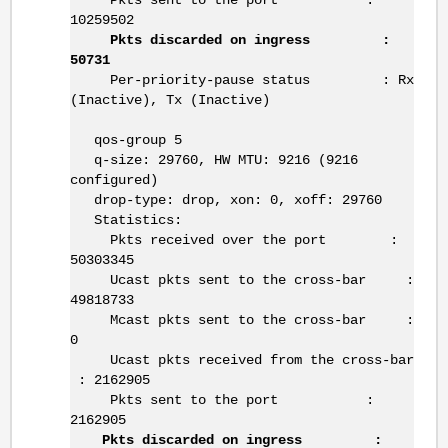
Pkts sent to the port :
10259502
Pkts discarded on ingress :
50731
Per-priority-pause status : Rx
(Inactive), Tx (Inactive)
qos-group 5
q-size: 29760, HW MTU: 9216 (9216
configured)
drop-type: drop, xon: 0, xoff: 29760
Statistics:
Pkts received over the port :
50303345
Ucast pkts sent to the cross-bar :
49818733
Mcast pkts sent to the cross-bar :
0
Ucast pkts received from the cross-bar
: 2162905
Pkts sent to the port :
2162905
Pkts discarded on ingress :