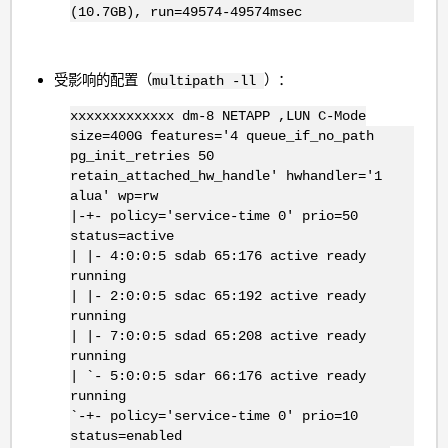
(10.7GB), run=49574-49574msec
受影响的配置（
）：
multipath -ll
xxxxxxxxxxxxx dm-8 NETAPP ,LUN C-Mode
size=400G features='4 queue_if_no_path
pg_init_retries 50
retain_attached_hw_handle' hwhandler='1
alua' wp=rw
|-+- policy='service-time 0' prio=50
status=active
| |- 4:0:0:5 sdab 65:176 active ready
running
| |- 2:0:0:5 sdac 65:192 active ready
running
| |- 7:0:0:5 sdad 65:208 active ready
running
| `- 5:0:0:5 sdar 66:176 active ready
running
`-+- policy='service-time 0' prio=10
status=enabled