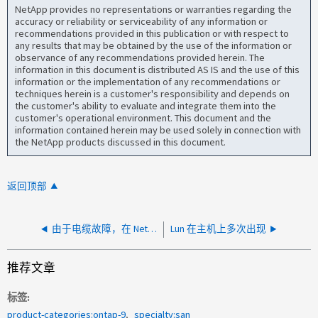
NetApp provides no representations or warranties regarding the
accuracy or reliability or serviceability of any information or
recommendations provided in this publication or with respect to
any results that may be obtained by the use of the information or
observance of any recommendations provided herein. The
information in this document is distributed AS IS and the use of this
information or the implementation of any recommendations or
techniques herein is a customer's responsibility and depends on
the customer's ability to evaluate and integrate them into the
customer's operational environment. This document and the
information contained herein may be used solely in connection with
the NetApp products discussed in this document.
返回顶部
由于电缆故障，在 NetApp FC 目标端口和交换机端口上观察到低 RX
Lun 在主机上多次出现
推荐文章
标签
product-categories:ontap-9
specialty:san