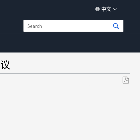
中文
建议
另
存
为
PDF