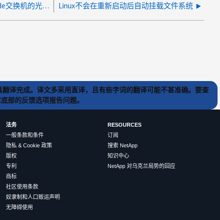
由于存储端SFP出现故障、在连接到Brocade交换机的光纤通道目标上检测到链路中断
Linux不会在重新启动后自动挂载文件系统
) 工具翻译完成。译文多采用直译，且有些字词的翻译可能不甚准确。要查
文章底部的反馈选项报告问题。
法务
RESOURCES
一般条款和条件
订阅
隐私 & Cookie 政策
搜索 NetApp
版权
知识中心
专利
NetApp 对乌克兰局势的回应
商标
社区使用条款
奴隶制和人口贩运声明
无障碍使用