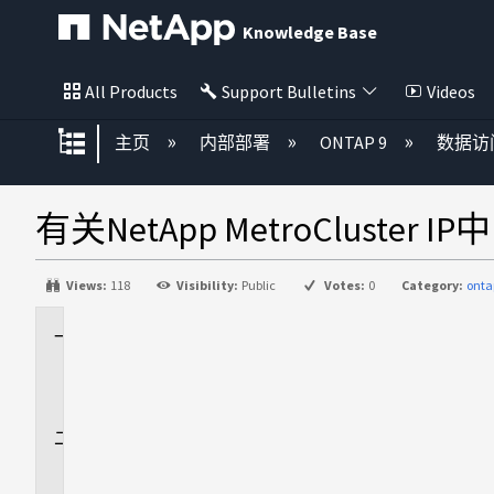
Knowledge Base
All Products
Support Bulletins
Videos
扩展/隐缩全局层次
主页
内部部署
ONTAP 9
数据访
有关NetApp MetroCluster
Views:
118
Visibility:
Public
Votes:
0
Category:
onta
适
用
场
景
问
题
描