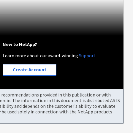
New to NetApp?
Learn more about our award-winning
Support
Create Account
or recommendations provided in this publication or with
rein. The information in this document is distributed AS IS
bility and depends on the customer's ability to evaluate
be used solely in connection with the NetApp products