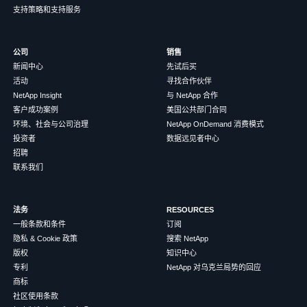
支持策略和支持服务
公司
销售
新闻中心
先试后买
活动
寻找合作伙伴
NetApp Insight
与 NetApp 合作
客户成功案例
美国公共部门合同
环境、社会与公司治理
NetApp OnDemand 消费模式
投资者
数据远见者中心
招聘
联系我们
法务
RESOURCES
一般条款和条件
订阅
隐私 & Cookie 政策
搜索 NetApp
版权
知识中心
专利
NetApp 对乌克兰局势的回应
商标
社区使用条款