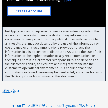
Learn more about our award-winning
Support
Create Account
NetApp provides no representations or warranties regarding the
accuracy or reliability or serviceability of any information or
recommendations provided in this publication or with respect to
any results that may be obtained by the use of the information or
observance of any recommendations provided herein. The
information in this document is distributed AS IS and the use of this
information or the implementation of any recommendations or
techniques herein is a customer's responsibility and depends on
the customer's ability to evaluate and integrate them into the
customer's operational environment. This document and the
information contained herein may be used solely in connection with
the NetApp products discussed in this document.
返回顶部
LUN 在主机端不可见，WWPN 未登录到存储
LUN到igroGroup的映射失败，并显示错误：不存在此类启动程序组