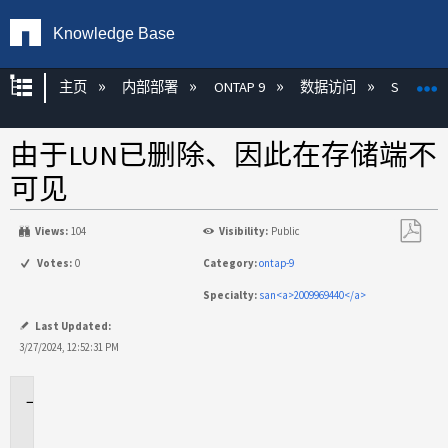
Knowledge Base
扩展/隐缩全局层次
主页
内部部署
ONTAP 9
数据访问
SAN
由于LUN已删除、因此在存储端不
可见
Views:
104
Visibility:
Public
另
Votes:
0
Category:
ontap-9
存
Specialty:
san<a>2009969440</a>
为
PDF
Last Updated:
3/27/2024, 12:52:31 PM
适
用
场