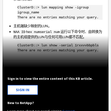
ClusterD::> lun mapping show -igroup
igroup_name
There are no entries matching your query.
主机端缺少映射的LUN。
运行以下命令时、由转换为
NAA ID
hex num
serial num
的主机组提供的LUN与任何可用LUN都不匹配。
ClusterD::> lun show -serial 1rxxvvbbpbls
There are no entries matching your query.
Sign in to view the entire content of this KB article.
SIGN IN
New to NetApp?