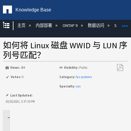
Knowledge Base
扩展/隐缩全局层次
主页
内部部署
ONTAP 9
数据访问
SAN
如何将 Linux 磁盘 WWID 与 LUN 序
列号匹配？
Views:
384
Visibility:
Public
另
Votes:
0
Category:
fas-systems
存
Specialty:
san
为
PDF
Last Updated:
10/20/2021, 5:37:33 PM
适
用
场