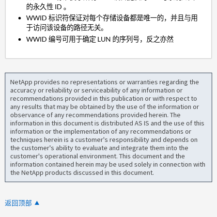
的永久性 ID 。
WWID 标识符保证对每个存储设备都是唯一的，并且与用
于访问该设备的路径无关。
WWID 编号可用于确定 LUN 的序列号，反之亦然
NetApp provides no representations or warranties regarding the
accuracy or reliability or serviceability of any information or
recommendations provided in this publication or with respect to
any results that may be obtained by the use of the information or
observance of any recommendations provided herein. The
information in this document is distributed AS IS and the use of this
information or the implementation of any recommendations or
techniques herein is a customer's responsibility and depends on
the customer's ability to evaluate and integrate them into the
customer's operational environment. This document and the
information contained herein may be used solely in connection with
the NetApp products discussed in this document.
返回顶部