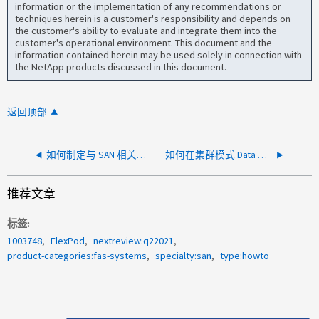
information or the implementation of any recommendations or
techniques herein is a customer's responsibility and depends on
the customer's ability to evaluate and integrate them into the
customer's operational environment. This document and the
information contained herein may be used solely in connection with
the NetApp products discussed in this document.
返回顶部
如何制定与 SAN 相关的性能案例
如何在集群模式 Data ONTAP 中识别控制器 iSCSI IQN
推荐文章
标签
1003748
FlexPod
nextreview:q22021
product-categories:fas-systems
specialty:san
type:howto