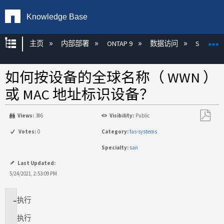
Knowledge Base
扩展/隐缩全局层次
主页
内部部署
ONTAP 9
数据访问
SAN
如何按设备的全球名称（ WWN ）
或 MAC 地址标识设备？
Views:
386
Visibility:
Public
另
Votes:
0
Category:
fas-systems
存
Specialty:
san
为
PDF
Last Updated:
5/24/2021, 2:53:09 PM
执行
适
用
执行
场