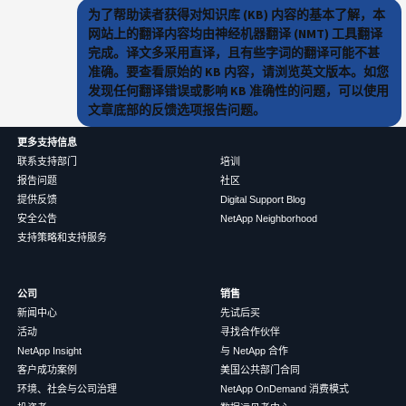
为了帮助读者获得对知识库 (KB) 内容的基本了解，本
网站上的翻译内容均由神经机器翻译 (NMT) 工具翻译
完成。译文多采用直译，且有些字词的翻译可能不甚
准确。要查看原始的 KB 内容，请浏览英文版本。如您
发现任何翻译错误或影响 KB 准确性的问题，可以使用
文章底部的反馈选项报告问题。
更多支持信息
联系支持部门
培训
报告问题
社区
提供反馈
Digital Support Blog
安全公告
NetApp Neighborhood
支持策略和支持服务
公司
销售
新闻中心
先试后买
活动
寻找合作伙伴
NetApp Insight
与 NetApp 合作
客户成功案例
美国公共部门合同
环境、社会与公司治理
NetApp OnDemand 消费模式