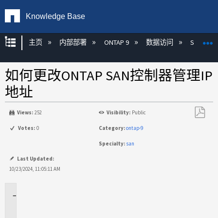
Knowledge Base
扩展/隐缩全局层次
主页
内部部署
ONTAP 9
数据访问
SAN
如何更改ONTAP SAN控制器管理IP
地址
Views:
252
Visibility:
Public
另
Votes:
0
Category:
ontap-9
存
Specialty:
san
为
PDF
Last Updated:
10/23/2024, 11:05:11 AM
适
用
场