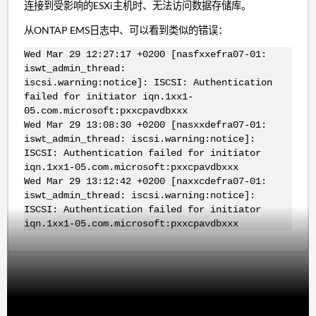
连接到受影响的ESXi主机时、无法访问数据存储库。
从ONTAP EMS日志中、可以看到类似的错误：
Wed Mar 29 12:27:17 +0200 [nasfxxefra07-01:
iswt_admin_thread:
iscsi.warning:notice]: ISCSI: Authentication
failed for initiator iqn.1xx1-
05.com.microsoft:pxxcpavdbxxx
Wed Mar 29 13:08:30 +0200 [nasxxdefra07-01:
iswt_admin_thread: iscsi.warning:notice]:
ISCSI: Authentication failed for initiator
iqn.1xx1-05.com.microsoft:pxxcpavdbxxx
Wed Mar 29 13:12:42 +0200 [naxxcdefra07-01:
iswt_admin_thread: iscsi.warning:notice]:
ISCSI: Authentication failed for initiator
iqn.1xx1-05.com.microsoft:pxxcpavdbxxx