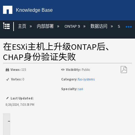
Knowledge Base
扩展/隐缩全局层次
主页
内部部署
ONTAP 9
数据访问
SAN
在ESXi主机上升级ONTAP后、
CHAP身份验证失败
Views:
115
Visibility:
Public
另
Votes:
0
Category:
fas-systems
存
Specialty:
san
为
PDF
Last Updated:
8/26/2024, 7:03:38 PM
适
用
场