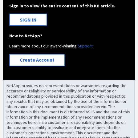
Sign in to view the entire content of this KB article.
SIGN IN
New to NetApp?
Learn more about our award-winning
Support
Create Account
NetApp provides no representations or warranties regarding the
accuracy or reliability or serviceability of any information or
recommendations provided in this publication or with respect to
any results that may be obtained by the use of the information or
observance of any recommendations provided herein. The
information in this document is distributed AS IS and the use of this
information or the implementation of any recommendations or
techniques herein is a customer's responsibility and depends on
the customer's ability to evaluate and integrate them into the
customer's operational environment. This document and the
information contained herein may be used solely in connection with