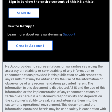
Sign in to view the entire content of this KB article.
眉
SIGN IN
New to NetApp?
Learn more about our award-winning
Support
Create Account
NetApp provides no representations or warranties regarding the
accuracy or reliability or serviceability of any information or
recommendations provided in this publication or with respect to
any results that may be obtained by the use of the information or
observance of any recommendations provided herein. The
information in this document is distributed AS IS and the use of this
information or the implementation of any recommendations or
techniques herein is a customer's responsibility and depends on
the customer's ability to evaluate and integrate them into the
customer's operational environment. This document and the
information contained herein may be used solely in connection with