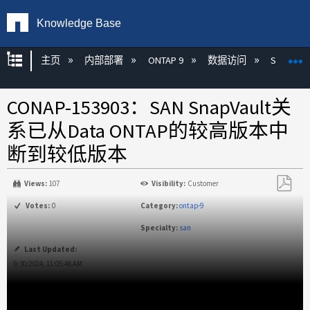
Knowledge Base
扩展/隐缩全局层次
主页
内部部署
ONTAP 9
数据访问
SAN
CONAP-153903：SAN SnapVault关
系已从Data ONTAP的较高版本中
断到较低版本
Views:
107
Visibility:
Customer
另
Votes:
0
Category:
ontap-9
存
Specialty:
san
为
PDF
Last Updated:
9/30/2024, 11:05:46 AM
无
页