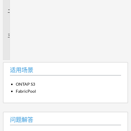
景
问
题
解
答
追
加
信
息
适用场景
ONTAP S3
FabricPool
问题解答