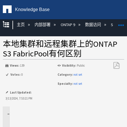
Knowledge Base
扩展/隐缩全局层次
主页
内部部署
ONTAP 9
数据访问
S3
本地集群和远程集群上的ONTAP
S3 FabricPool有何区别
Views:
139
Visibility:
Public
另
Votes:
0
Category:
not set
存
Specialty:
not set
为
PDF
Last Updated:
3/13/2024, 7:53:21 PM
适
用
场