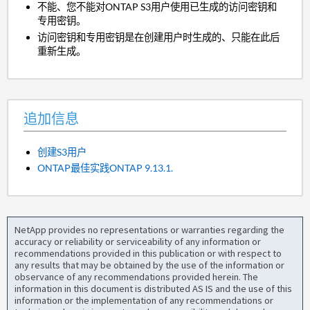
不能、您不能对ONTAP S3用户使用已生成的访问密钥和
专用密钥。
访问密钥和专用密钥是在创建用户时生成的、只能在此后
重新生成。
追加信息
创建S3用户
ONTAP最佳实践ONTAP 9.13.1.
NetApp provides no representations or warranties regarding the
accuracy or reliability or serviceability of any information or
recommendations provided in this publication or with respect to
any results that may be obtained by the use of the information or
observance of any recommendations provided herein. The
information in this document is distributed AS IS and the use of this
information or the implementation of any recommendations or