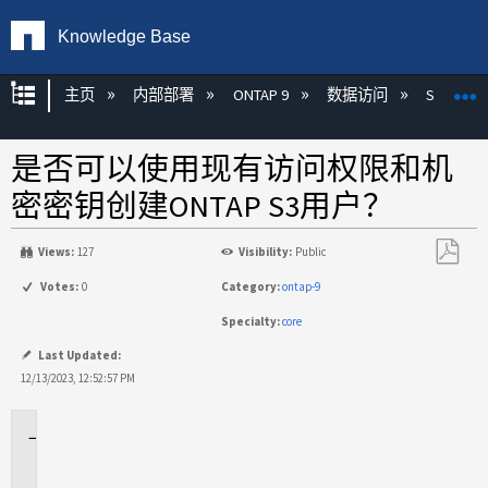
Knowledge Base
扩展/隐缩全局层次
主页
内部部署
ONTAP 9
数据访问
S3
是否可以使用现有访问权限和机
密密钥创建ONTAP S3用户？
Views:
127
Visibility:
Public
另
Votes:
0
Category:
ontap-9
存
Specialty:
core
为
PDF
Last Updated:
12/13/2023, 12:52:57 PM
适
用
场