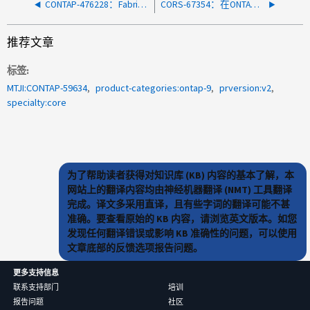
CONTAP-476228：FabricPool 提示 objstore 主机无法解析本地层错误
CORS-67354：在ONTAP S3中支持CORS
推荐文章
标签
MTJI:CONTAP-59634
product-categories:ontap-9
prversion:v2
specialty:core
为了帮助读者获得对知识库 (KB) 内容的基本了解，本
网站上的翻译内容均由神经机器翻译 (NMT) 工具翻译
完成。译文多采用直译，且有些字词的翻译可能不甚
准确。要查看原始的 KB 内容，请浏览英文版本。如您
发现任何翻译错误或影响 KB 准确性的问题，可以使用
文章底部的反馈选项报告问题。
更多支持信息
联系支持部门
培训
报告问题
社区