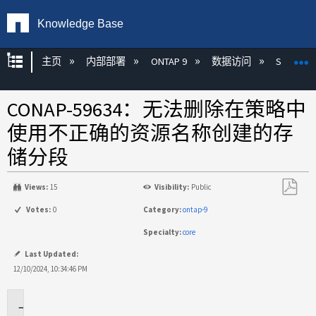
Knowledge Base
扩展/隐缩全局层次
主页
内部部署
ONTAP 9
数据访问
S3
CONAP-59634：无法删除在策略中
使用不正确的资源名称创建的存
储分段
Views:
15
Visibility:
Public
另
Votes:
0
Category:
ontap-9
存
Specialty:
core
为
PDF
Last Updated:
12/10/2024, 10:34:46 PM
问