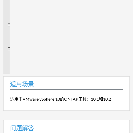
用
场
景
问
题
解
答
追
加
信
息
适用场景
适用于VMware vSphere 10的ONTAP工具：10.1和10.2
问题解答