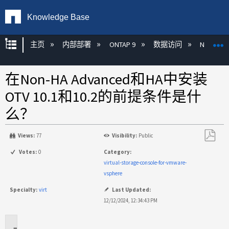
Knowledge Base
扩展/隐缩全局层次
主页
内部部署
ONTAP 9
数据访问
NAS
在Non-HA Advanced和HA中安装
OTV 10.1和10.2的前提条件是什
么？
Views:
77
Visibility:
Public
另
Votes:
0
Category:
存
virtual-storage-console-for-vmware-
为
vsphere
PDF
Specialty:
virt
Last Updated:
12/12/2024, 12:34:43 PM
适