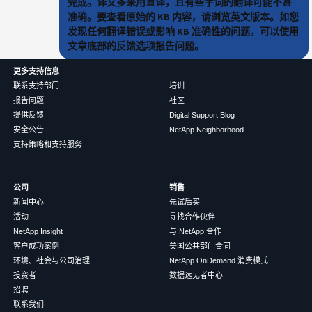
完成。译文多采用直译，且有些字词的翻译可能不甚
准确。要查看原始的 KB 内容，请浏览英文版本。如您
发现任何翻译错误或影响 KB 准确性的问题，可以使用
文章底部的反馈选项报告问题。
更多支持信息
联系支持部门
培训
报告问题
社区
提供反馈
Digital Support Blog
安全公告
NetApp Neighborhood
支持策略和支持服务
公司
销售
新闻中心
先试后买
活动
寻找合作伙伴
NetApp Insight
与 NetApp 合作
客户成功案例
美国公共部门合同
环境、社会与公司治理
NetApp OnDemand 消费模式
投资者
数据远见者中心
招聘
联系我们