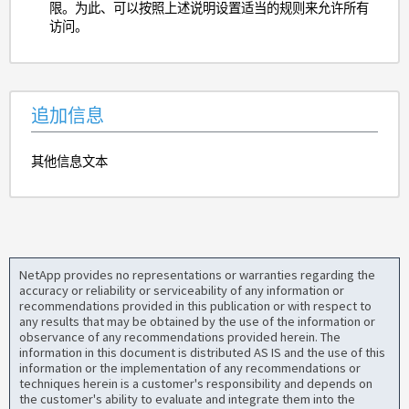
限。为此、可以按照上述说明设置适当的规则来允许所有
访问。
追加信息
其他信息文本
NetApp provides no representations or warranties regarding the
accuracy or reliability or serviceability of any information or
recommendations provided in this publication or with respect to
any results that may be obtained by the use of the information or
observance of any recommendations provided herein. The
information in this document is distributed AS IS and the use of this
information or the implementation of any recommendations or
techniques herein is a customer's responsibility and depends on
the customer's ability to evaluate and integrate them into the