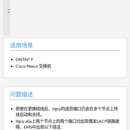
景
问
题
描
述
适用场景
ONTAP 9
Cisco Nexus 交换机
问题描述
即使在更换缆线后、ifgrp的成员端口仍会在多个节点上持
续启动和关闭。
ifgrp a0a上两个节点上的两个端口均出现偶发LACP链路故
障、EMS中出现以下错误：