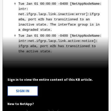
Tue Jan 01 00:00:00 -0400 [NetAppNodeName:
intr:
net.ifgrp.lacp.link.inactive:error]:ifgrp
a0a, port e2b has transitioned to an
inactive state. The interface group is in
a degraded state.
Tue Jan 01 00:00:00 -0400 [NetAppNodeName:
intr:net.ifgrp.lacp.link.active:notice]:
ifgrp a0a, port e2b has transitioned to
the active state.
Sign in to view the entire content of this KB article.
SIGN IN
New to NetApp?