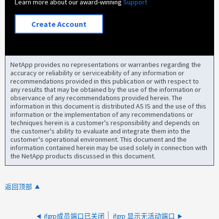
Learn more about our award-winning
Support
Create Account
NetApp provides no representations or warranties regarding the
accuracy or reliability or serviceability of any information or
recommendations provided in this publication or with respect to
any results that may be obtained by the use of the information or
observance of any recommendations provided herein. The
information in this document is distributed AS IS and the use of this
information or the implementation of any recommendations or
techniques herein is a customer's responsibility and depends on
the customer's ability to evaluate and integrate them into the
customer's operational environment. This document and the
information contained herein may be used solely in connection with
the NetApp products discussed in this document.
返回顶部
ifgrp成员端口已关闭
ifgrp 显示无活动端口