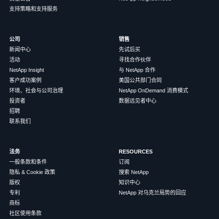
支持策略和支持服务
公司
销售
新闻中心
先试后买
活动
寻找合作伙伴
NetApp Insight
与 NetApp 合作
客户成功案例
美国公共部门合同
环境、社会与公司治理
NetApp OnDemand 消费模式
投资者
数据远见者中心
招聘
联系我们
法务
RESOURCES
一般条款和条件
订阅
隐私 & Cookie 政策
搜索 NetApp
版权
知识中心
专利
NetApp 对乌克兰局势的回应
商标
社区使用条款