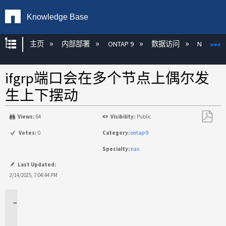
Knowledge Base
扩展/隐缩全局层次
主页
内部部署
ONTAP 9
数据访问
NAS
ifgrp端口会在多个节点上偶尔发
生上下摆动
Views:
64
Visibility:
Public
另
Votes:
0
Category:
ontap-9
存
Specialty:
nas
为
PDF
Last Updated:
2/14/2025, 7:04:44 PM
适
用
场