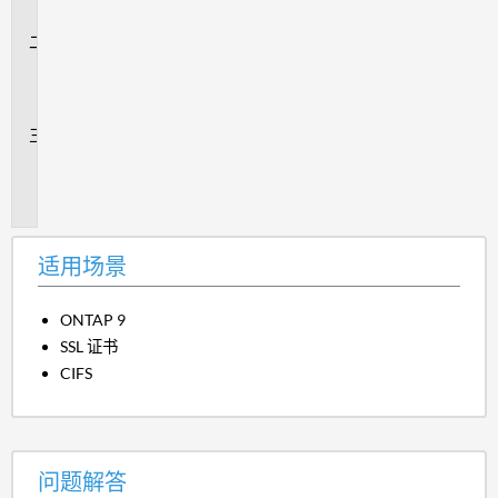
景
问
题
解
答
追
加
信
息
适用场景
ONTAP 9
SSL 证书
CIFS
问题解答