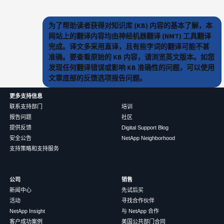
为了帮助读者获得对知识库 (KB) 内容的基本了解，本
网站上的翻译内容均由神经机器翻译 (NMT) 工具翻译
完成。译文多采用直译，且有些字词的翻译可能不甚
准确。要查看原始的 KB 内容，请浏览英文版本。如您
发现任何翻译错误或影响 KB 准确性的问题，可以使用
文章底部的反馈选项报告问题。
更多支持信息
联系支持部门
培训
报告问题
社区
提供反馈
Digital Support Blog
安全公告
NetApp Neighborhood
支持策略和支持服务
公司
销售
新闻中心
先试后买
活动
寻找合作伙伴
NetApp Insight
与 NetApp 合作
客户成功案例
美国公共部门合同