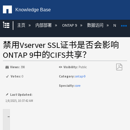
Knowledge Base
扩展/隐缩全局层次
主页
内部部署
ONTAP 9
数据访问
NAS
禁用Vserver SSL证书是否会影响
ONTAP 9中的CIFS共享？
Views:
398
Visibility:
Public
另
Votes:
0
Category:
ontap-9
存
Specialty:
core
为
PDF
Last Updated:
1/8/2025, 10:37:42 AM
适
用
场