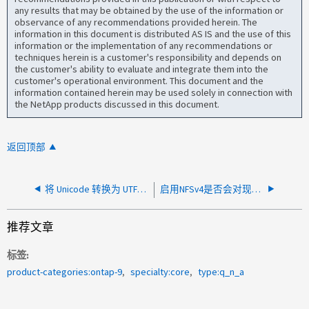
any results that may be obtained by the use of the information or
observance of any recommendations provided herein. The
information in this document is distributed AS IS and the use of this
information or the implementation of any recommendations or
techniques herein is a customer's responsibility and depends on
the customer's ability to evaluate and integrate them into the
customer's operational environment. This document and the
information contained herein may be used solely in connection with
the NetApp products discussed in this document.
返回顶部
将 Unicode 转换为 UTF-8 并启用 NFSv4 时，数据是否不可用？
启用NFSv4是否会对现有NFSv3连接造成中断？
推荐文章
标签
product-categories:ontap-9
specialty:core
type:q_n_a