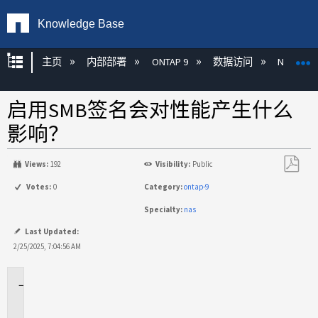
Knowledge Base
扩展/隐缩全局层次
主页
内部部署
ONTAP 9
数据访问
NAS
启用SMB签名会对性能产生什么
影响？
Views:
192
Visibility:
Public
另
Votes:
0
Category:
ontap-9
存
Specialty:
nas
为
PDF
Last Updated:
2/25/2025, 7:04:56 AM
适
用
场