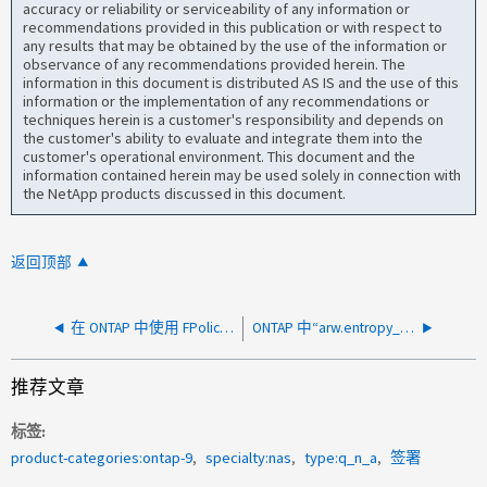
accuracy or reliability or serviceability of any information or
recommendations provided in this publication or with respect to
any results that may be obtained by the use of the information or
observance of any recommendations provided herein. The
information in this document is distributed AS IS and the use of this
information or the implementation of any recommendations or
techniques herein is a customer's responsibility and depends on
the customer's ability to evaluate and integrate them into the
customer's operational environment. This document and the
information contained herein may be used solely in connection with
the NetApp products discussed in this document.
返回顶部
在 ONTAP 中使用 FPolicy 时，对 NAS 的性能有何影响？
ONTAP 中“arw.entropy_calc.fbn.limit”选项的用途是什么
推荐文章
标签
product-categories:ontap-9
specialty:nas
type:q_n_a
签署