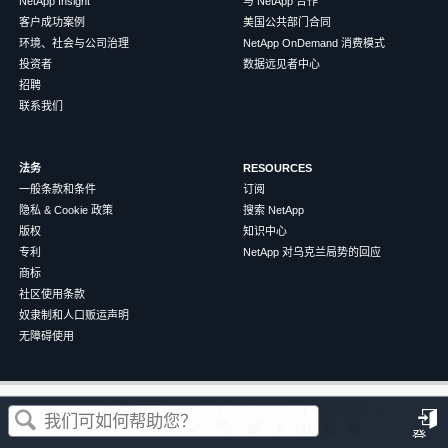
NetApp Insight
与 NetApp 合作
客户成功案例
美国公共部门合同
环境、社会与公司治理
NetApp OnDemand 消费模式
投资者
数据远见者中心
招聘
联系我们
法务
RESOURCES
一般条款和条件
订阅
隐私 & Cookie 政策
搜索 NetApp
版权
知识中心
专利
NetApp 对乌克兰局势的回应
商标
社区使用条款
奴隶制和人口贩运声明
无障碍使用
这篇文章对您有帮助吗？
©
2026
NetApp
中文（简体）
条款和条件
隐私政策
Cookie 政策
Cookie 设置
登
是
否