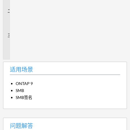
景
问
题
解
答
追
加
信
息
适用场景
ONTAP 9
SMB
SMB签名
问题解答