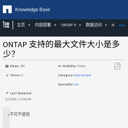
Knowledge Base
扩展/隐缩全局层次
主页
内部部署
ONTAP 9
数据访问
NAS
ONTAP 支持的最大文件大小是多
少？
Views:
364
Visibility:
Public
另
Votes:
0
Category:
data-ontap-8
存
Specialty:
nas
为
PDF
Last Updated:
6/5/2024, 7:23:00 AM
不
可不使用
适
用
场