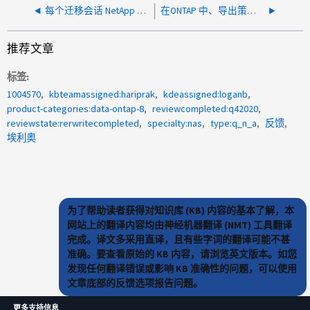
每个迁移会话 NetApp XCP 可以处理的最大数据量是多少？
在ONTAP 中、导出策略中的最大条目数是多少？
推荐文章
标签
1004570
kbteamassigned:hariprak
kdeassigned:loganb
product-categories:data-ontap-8
reviewcompleted:q42020
reviewstate:rerwritecompleted
specialty:nas
type:q_n_a
反馈
埃利奥
为了帮助读者获得对知识库 (KB) 内容的基本了解，本
网站上的翻译内容均由神经机器翻译 (NMT) 工具翻译
完成。译文多采用直译，且有些字词的翻译可能不甚
准确。要查看原始的 KB 内容，请浏览英文版本。如您
发现任何翻译错误或影响 KB 准确性的问题，可以使用
文章底部的反馈选项报告问题。
更多支持信息