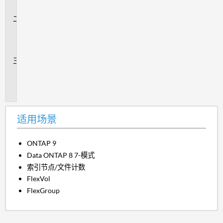
景
问
题
解
答
追
加
信
息
适用场景
ONTAP 9
Data ONTAP 8 7-模式
索引节点/文件计数
FlexVol
FlexGroup