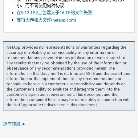
小、而不管使用何种协议
在9.12.1P2上创建大于16 TB的文件失败
支持大卷和大文件(netapp.com)
NetApp provides no representations or warranties regarding the
accuracy or reliability or serviceability of any information or
recommendations provided in this publication or with respect to
any results that may be obtained by the use of the information or
observance of any recommendations provided herein. The
information in this document is distributed AS IS and the use of this
information or the implementation of any recommendations or
techniques herein is a customer's responsibility and depends on
the customer's ability to evaluate and integrate them into the
customer's operational environment. This document and the
information contained herein may be used solely in connection with
the NetApp products discussed in this document.
返回顶部