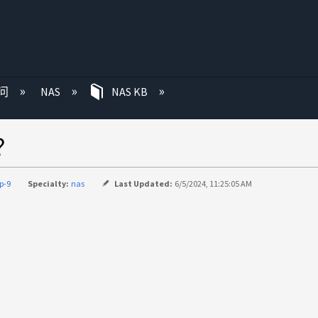
问
NAS
NAS KB
？
p-9
Specialty:
nas
Last Updated:
6/5/2024, 11:25:05 AM