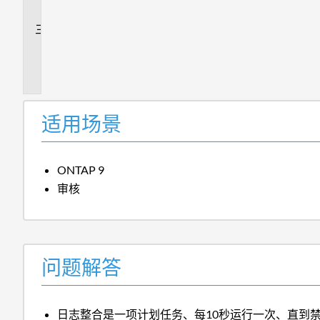
答
追
加
信
息
适用场景
ONTAP 9
审核
问题解答
日志整合是一项计划任务、每10秒运行一次、直到