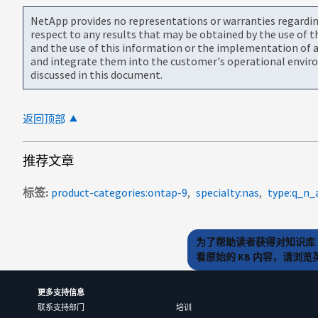
NetApp provides no representations or warranties regarding 
respect to any results that may be obtained by the use of 
and the use of this information or the implementation of a
and integrate them into the customer's operational envir
discussed in this document.
返回顶部
推荐文章
标签
product-categories:ontap-9
specialty:nas
type:q_
为了帮助读者获得对知识库 
看原始的 KB 内容，请浏
更多支持信息
联系支持部门
培训