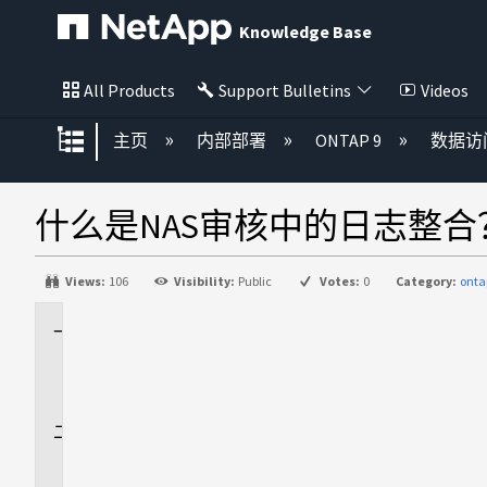
Knowledge Base
All Products
Support Bulletins
Videos
扩展/隐缩全局层次
主页
内部部署
ONTAP 9
数据访
什么是NAS审核中的日志整合
Views:
106
Visibility:
Public
Votes:
0
Category:
onta
适
用
场
景
问
题
解