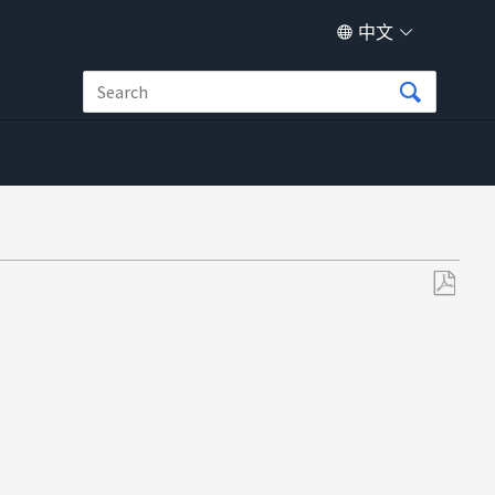
中文
另
存
为
PDF