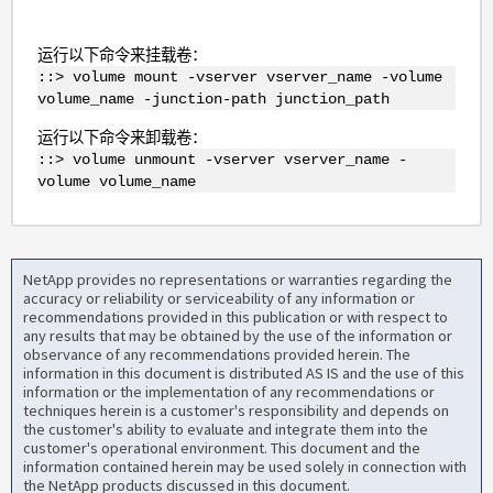
运行以下命令来挂载卷：
::> volume mount -vserver vserver_name -volume
volume_name -junction-path junction_path
运行以下命令来卸载卷：
::> volume unmount -vserver vserver_name -
volume volume_name
NetApp provides no representations or warranties regarding the
accuracy or reliability or serviceability of any information or
recommendations provided in this publication or with respect to
any results that may be obtained by the use of the information or
observance of any recommendations provided herein. The
information in this document is distributed AS IS and the use of this
information or the implementation of any recommendations or
techniques herein is a customer's responsibility and depends on
the customer's ability to evaluate and integrate them into the
customer's operational environment. This document and the
information contained herein may be used solely in connection with
the NetApp products discussed in this document.