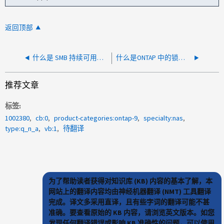
返回顶部
什么是 SMB 持续可用性 (CA) 共享
什么是ONTAP 中的锁定、机会锁和延迟中断？
推荐文章
标签
1002380
cb:0
product-categories:ontap-9
specialty:nas
type:q_n_a
vb:1
待翻译
为了帮助读者获得对知识库 (KB) 内容的基本了解，本
网站上的翻译内容均由神经机器翻译 (NMT) 工具翻译
完成。译文多采用直译，且有些字词的翻译可能不甚
准确。要查看原始的 KB 内容，请浏览英文版本。如您
发现任何翻译错误或影响 KB 准确性的问题，可以使用