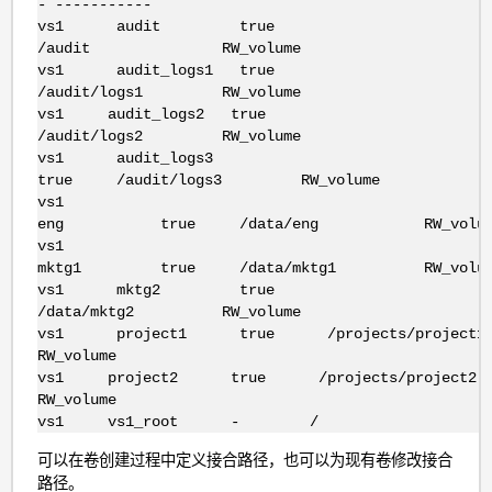
- -----------
vs1 audit true
/audit RW_volume
vs1 audit_logs1 true
/audit/logs1 RW_volume
vs1 audit_logs2 true
/audit/logs2 RW_volume
vs1 audit_logs3
true /audit/logs3 RW_volume
vs1
eng true /data/eng RW_volum
vs1
mktg1 true /data/mktg1 RW_volum
vs1 mktg2 true
/data/mktg2 RW_volume
vs1 project1 true /projects/project
RW_volume
vs1 project2 true /projects/project
RW_volume
vs1 vs1_root - / 
可以在卷创建过程中定义接合路径，也可以为现有卷修改接合
路径。