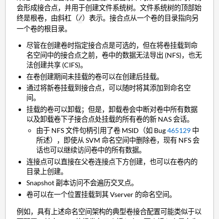
会形成接合点，并用于创建文件系统树。文件系统树的顶部始
终是根卷，由斜杠（
）表示。接合点从一个卷的目录指向另
/
一个卷的根目录。
尽管在创建卷时指定接合点是可选的，但在将卷挂载到命
名空间中的接合点之前，卷中的数据无法导出 (NFS)，也无
法创建共享 (CIFS)。
在卷创建期间未挂载的卷可以在创建后挂载。
通过将新卷挂载到接合点，可以随时将其添加到命名空
间。
挂载的卷可以卸载；但是，卸载卷会中断对卷中所有数据
以及卸载卷下子接合点处挂载的所有卷的新 NAS 会话。
由于 NFS 文件句柄引用了卷 MSID（如 Bug
465129
中
所述），即使从 SVM 命名空间中删除卷，现有 NFS 会
话也可以继续访问卷中的所有数据。
连接点可以直接在父卷连接点下方创建，也可以在卷内的
目录上创建。
Snapshot 副本访问不会遍历交叉点。
卷可以在一个位置挂载到其 Vserver 的命名空间。
例如，具有上述命名空间架构的典型卷接合配置可能类似于以