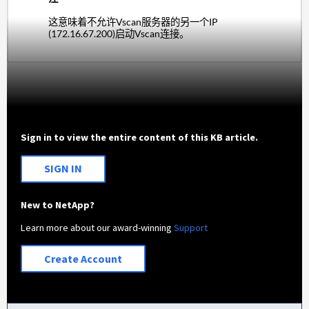
这意味
着不允许Vscan服务器的另一个IP
(172.16.67.200)启动Vscan连接。
Sign in to view the entire content of this KB article.
SIGN IN
New to NetApp?
Learn more about our award-winning
Support
Create Account