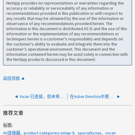
NetApp provides no representations or warranties regarding the
accuracy or reliability or serviceability of any information or
recommendations provided in this publication or with respect to
any results that may be obtained by the use of the information or
observance of any recommendations provided herein. The
information in this document is distributed AS IS and the use of this
information or the implementation of any recommendations or
techniques herein is a customer's responsibility and depends on
the customer's ability to evaluate and integrate them into the
customer's operational environment. This document and the
information contained herein may be used solely in connection with
the NetApp products discussed in this document.
返回顶部
Vscan 已连接，但未将任何文件发送到外部引擎进行扫描
在Active Directory中更改用户域密码后、Vscan断开连接
推荐文章
标签
AV连接器
product-categories:ontap-9
specialty:nas
vscan