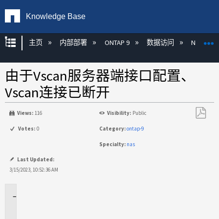
Knowledge Base
扩展/隐缩全局层次
主页
内部部署
ONTAP 9
数据访问
NAS
由于Vscan服务器端接口配置、
Vscan连接已断开
Views:
116
Visibility:
Public
另
Votes:
0
Category:
ontap-9
存
Specialty:
nas
为
PDF
Last Updated:
3/15/2023, 10:52:36 AM
适
用
场