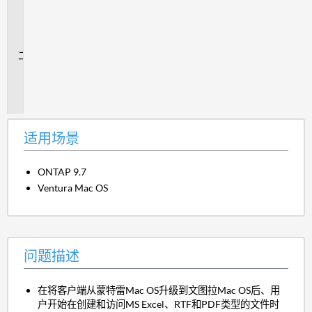
用
场
景
问
题
描
述
适用场景
ONTAP 9.7
Ventura Mac OS
问题描述
在将客户端从蒙特雷Mac OS升级到文图拉Mac OS后、用
户开始在创建和访问MS Excel、RTF和PDF类型的文件时