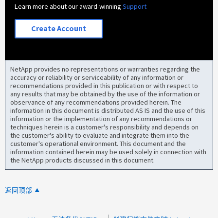
Learn more about our award-winning
Support
Create Account
NetApp provides no representations or warranties regarding the
accuracy or reliability or serviceability of any information or
recommendations provided in this publication or with respect to
any results that may be obtained by the use of the information or
observance of any recommendations provided herein. The
information in this document is distributed AS IS and the use of this
information or the implementation of any recommendations or
techniques herein is a customer's responsibility and depends on
the customer's ability to evaluate and integrate them into the
customer's operational environment. This document and the
information contained herein may be used solely in connection with
the NetApp products discussed in this document.
返回顶部