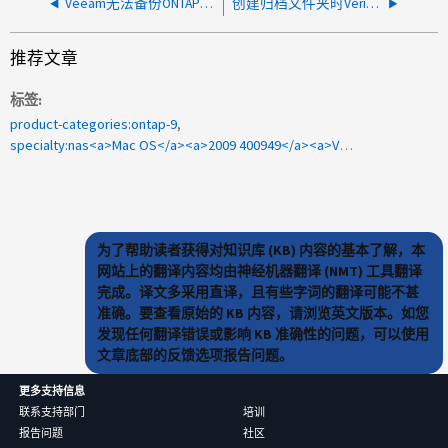
Veeam无法备份ONTAP SMB共享、并出现错误NasMaster.CreatebackupProcessor
创建归档文件夹时Veritas Enterprise Vault访问被拒绝
推荐文章
标签
product-categories:ontap-9
specialty:nas<a>Mac OS</a><a>2009 400949</a><a>Ventura MAC OS</a>
为了帮助读者获得对知识库 (KB) 内容的基本了解，本
网站上的翻译内容均由神经机器翻译 (NMT) 工具翻译
完成。译文多采用直译，且有些字词的翻译可能不甚
准确。要查看原始的 KB 内容，请浏览英文版本。如您
发现任何翻译错误或影响 KB 准确性的问题，可以使用
文章底部的反馈选项报告问题。
更多支持信息
联系支持部门
培训
报告问题
社区