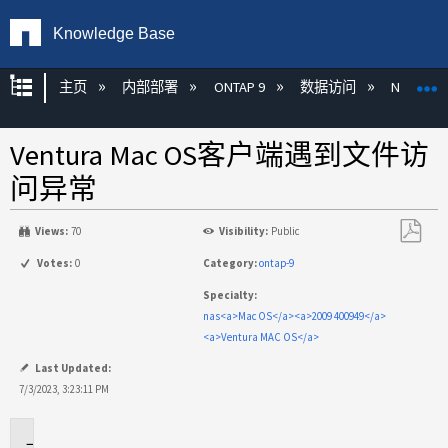
Knowledge Base
扩展/隐缩全局层次
主页
内部部署
ONTAP 9
数据访问
NAS
Ventura Mac OS客户端遇到文件访
问异常
Views:
70
Visibility:
Public
另
Votes:
0
Category:
ontap-9
存
Specialty:
为
nas<a>Mac OS</a><a>2009 400949</a>
PDF
<a>Ventura MAC OS</a>
Last Updated:
7/3/2023, 3:23:11 PM
适