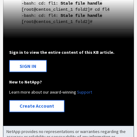
-bash: cd: fl1:
Stale file handle
[root@centos_client_1 fold2]# cd fl4
-bash: cd: fl4:
Stale file handle
[root@centos_client_1 fold2]#
Sign in to view the entire content of this KB article.
SIGN IN
New to NetApp?
Learn more about our award-winning
Support
Create Account
NetApp provides no representations or warranties regarding the
accuracy or reliability or serviceability of any information or