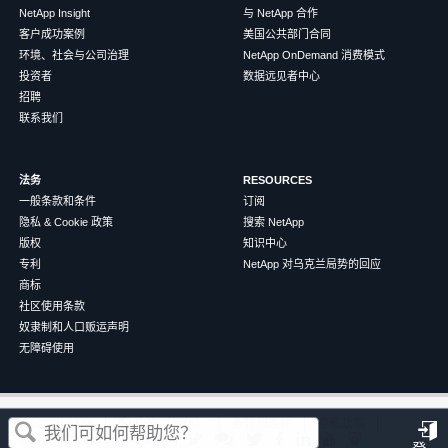
NetApp Insight
与 NetApp 合作
客户成功案例
美国公共部门合同
环境、社会与公司治理
NetApp OnDemand 消费模式
投资者
数据远见者中心
招聘
联系我们
法务
RESOURCES
一般条款和条件
订阅
隐私 & Cookie 政策
搜索 NetApp
版权
知识中心
专利
NetApp 对乌克兰局势的回应
商标
社区使用条款
奴隶制和人口贩运声明
无障碍使用
这篇文章对您有帮助吗？
©
2026
NetApp
中文（简体）
条款和条件
隐私政策
Cookie 政策
Cookie 设置