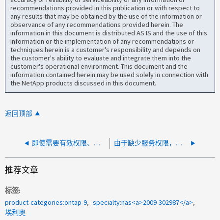
recommendations provided in this publication or with respect to
any results that may be obtained by the use of the information or
observance of any recommendations provided herein. The
information in this document is distributed AS IS and the use of this
information or the implementation of any recommendations or
techniques herein is a customer's responsibility and depends on
the customer's ability to evaluate and integrate them into the
customer's operational environment. This document and the
information contained herein may be used solely in connection with
the NetApp products discussed in this document.
返回顶部
即使需要有效权限、也无法读取或写入CIFS共享
由于缺少服务权限，因此无法重新分配 CIFS 共享中文件的所有权
推荐文章
标签
product-categories:ontap-9
specialty:nas<a>2009-302987</a>
埃利奥