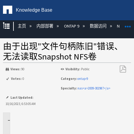
Knowledge Base
扩展/隐缩全局层次
主页
内部部署
ONTAP 9
数据访问
NAS
由于出现"文件句柄陈旧"错误、
无法读取Snapshot NFS卷
Views:
90
Visibility:
Public
另
Votes:
0
Category:
ontap-9
存
Specialty:
nas<a>2009-302987</a>
为
PDF
Last Updated:
10/16/2023, 6:53:05 AM
适
用
场