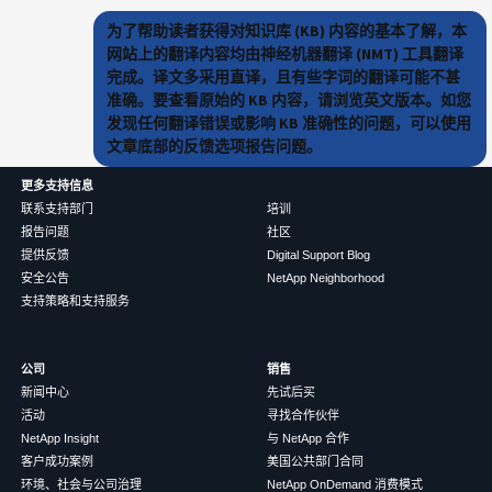
为了帮助读者获得对知识库 (KB) 内容的基本了解，本
网站上的翻译内容均由神经机器翻译 (NMT) 工具翻译
完成。译文多采用直译，且有些字词的翻译可能不甚
准确。要查看原始的 KB 内容，请浏览英文版本。如您
发现任何翻译错误或影响 KB 准确性的问题，可以使用
文章底部的反馈选项报告问题。
更多支持信息
联系支持部门
培训
报告问题
社区
提供反馈
Digital Support Blog
安全公告
NetApp Neighborhood
支持策略和支持服务
公司
销售
新闻中心
先试后买
活动
寻找合作伙伴
NetApp Insight
与 NetApp 合作
客户成功案例
美国公共部门合同
环境、社会与公司治理
NetApp OnDemand 消费模式