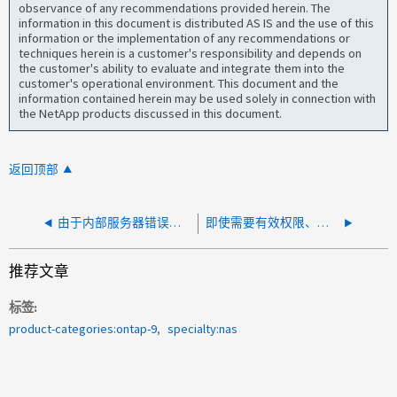
observance of any recommendations provided herein. The
information in this document is distributed AS IS and the use of this
information or the implementation of any recommendations or
techniques herein is a customer's responsibility and depends on
the customer's ability to evaluate and integrate them into the
customer's operational environment. This document and the
information contained herein may be used solely in connection with
the NetApp products discussed in this document.
返回顶部
由于内部服务器错误，无法访问 XCP 许可门户
即使需要有效权限、也无法读取或写入CIFS共享
推荐文章
标签
product-categories:ontap-9
specialty:nas