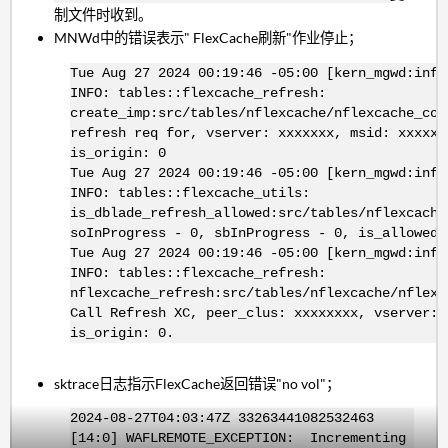
制文件时收到。
MNWd中的错误表示" FlexCache刷新"作业停止；
Tue Aug 27 2024 00:19:46 -05:00 [kern_mgwd:info
INFO: tables::flexcache_refresh:
create_imp:src/tables/nflexcache/nflexcache_con
refresh req for, vserver: xxxxxxx, msid: xxxxx,
is_origin: 0
Tue Aug 27 2024 00:19:46 -05:00 [kern_mgwd:info
INFO: tables::flexcache_utils:
is_dblade_refresh_allowed:src/tables/nflexcache
soInProgress - 0, sbInProgress - 0, is_allowed 
Tue Aug 27 2024 00:19:46 -05:00 [kern_mgwd:info
INFO: tables::flexcache_refresh:
nflexcache_refresh:src/tables/nflexcache/nflexc
Call Refresh XC, peer_clus: xxxxxxxx, vserver: 
is_origin: 0.
sktrace日志指示FlexCache返回错误"no vol"；
2024-08-27T04:03:47Z 33263441082532463
[14:0] WAFLREMOTE_EXCEPTION: Incrementing