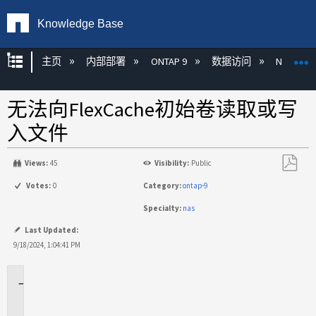
Knowledge Base
扩展/隐缩全局层次
主页
内部部署
ONTAP 9
数据访问
NAS
无法向FlexCache初始卷读取或写
入文件
Views:
45
Visibility:
Public
另
Votes:
0
Category:
ontap-9
存
Specialty:
nas
为
PDF
Last Updated:
9/18/2024, 1:04:41 PM
适
用
场