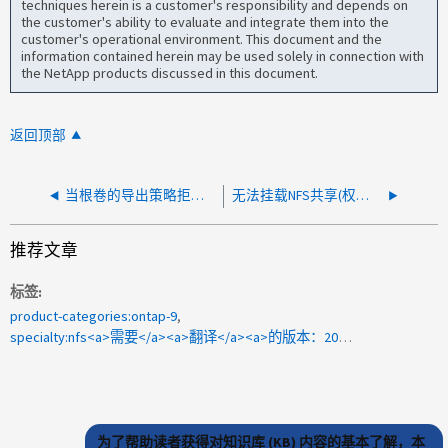
techniques herein is a customer's responsibility and depends on
the customer's ability to evaluate and integrate them into the
customer's operational environment. This document and the
information contained herein may be used solely in connection with
the NetApp products discussed in this document.
返回顶部
当根卷的导出策略拒绝读取访问时，无法挂载 NFS 导出
无法挂载NFS共享(权限被拒绝)
推荐文章
标签
product-categories:ontap-9
specialty:nfs<a>需要</a><a>翻译</a><a>的版本：2009年130141 </a>
为了帮助读者获得对知识库 (KB) 内容的基本了解，本