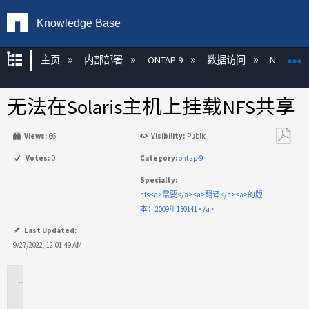
Knowledge Base
扩展/隐缩全局层次
主页
内部部署
ONTAP 9
数据访问
NAS
无法在Solaris主机上挂载NFS共享
Views:
66
Visibility:
Public
另
Votes:
0
Category:
ontap-9
存
Specialty:
为
nfs<a>需要</a><a>翻译</a><a>的版
PDF
本：2009年130141 </a>
Last Updated:
9/27/2022, 12:01:49 AM
适
用