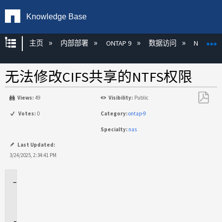
Knowledge Base
扩展/隐缩全局层次
主页
内部部署
ONTAP 9
数据访问
NAS
无法修改CIFS共享的NTFS权限
Views:
49
Visibility:
Public
另
Votes:
0
Category:
ontap-9
存
Specialty:
nas
为
PDF
Last Updated:
3/24/2025, 2:34:41 PM
适
用
场
景