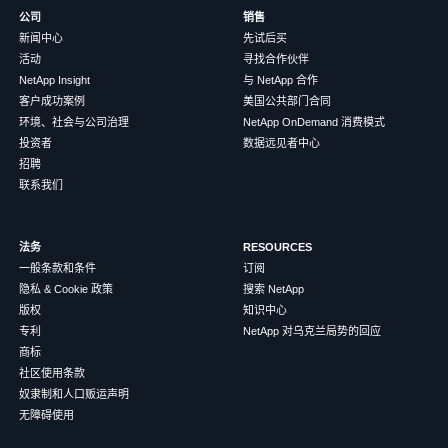
公司
销售
新闻中心
先试后买
活动
寻找合作伙伴
NetApp Insight
与 NetApp 合作
客户成功案例
美国公共部门合同
环境、社会与公司治理
NetApp OnDemand 消费模式
投资者
数据远见者中心
招聘
联系我们
法务
RESOURCES
一般条款和条件
订阅
隐私 & Cookie 政策
搜索 NetApp
版权
知识中心
专利
NetApp 对乌克兰局势的回应
商标
社区使用条款
奴隶制和人口贩运声明
无障碍使用