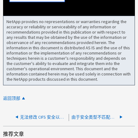
NetApp provides no representations or warranties regarding the
accuracy or reliability or serviceability of any information or
recommendations provided in this publication or with respect to
any results that may be obtained by the use of the information or
observance of any recommendations provided herein. The
information in this document is distributed AS IS and the use of this
information or the implementation of any recommendations or
techniques herein is a customer's responsibility and depends on
the customer's ability to evaluate and integrate them into the
customer's operational environment. This document and the
information contained herein may be used solely in connection with
the NetApp products discussed in this document.
返回顶部
无法修改 CIFS 安全以启用 SMB 签名
由于安全类型不匹配，无法修改公布的加密类型
推荐文章