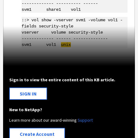
------------- ---------- ------
svm1 share1 vol1
::> vol show -vserver svm1 -volume vol1 -
fields security-style
vserver volume security-style
------------- ------ --------------
svm1 vol1
unix
Sign in to view the entire content of this KB article.
SIGN IN
New to NetApp?
Learn more about our award-winning
Support
Create Account