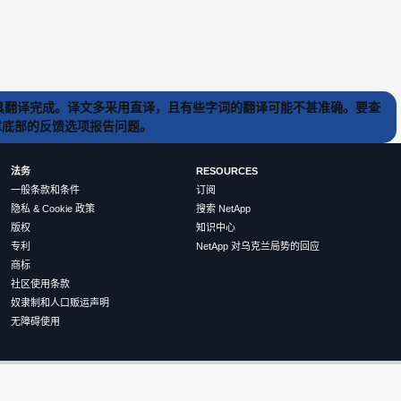
) 工具翻译完成。译文多采用直译，且有些字词的翻译可能不甚准确。要查
文章底部的反馈选项报告问题。
法务
RESOURCES
一般条款和条件
订阅
隐私 & Cookie 政策
搜索 NetApp
版权
知识中心
专利
NetApp 对乌克兰局势的回应
商标
社区使用条款
奴隶制和人口贩运声明
无障碍使用