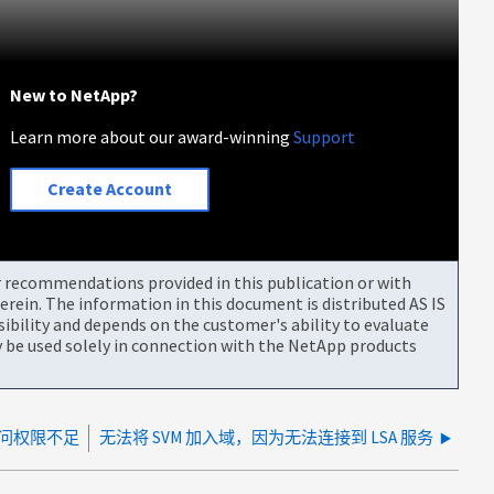
New to NetApp?
Learn more about our award-winning
Support
Create Account
or recommendations provided in this publication or with
rein. The information in this document is distributed AS IS
bility and depends on the customer's ability to evaluate
be used solely in connection with the NetApp products
访问权限不足
无法将 SVM 加入域，因为无法连接到 LSA 服务