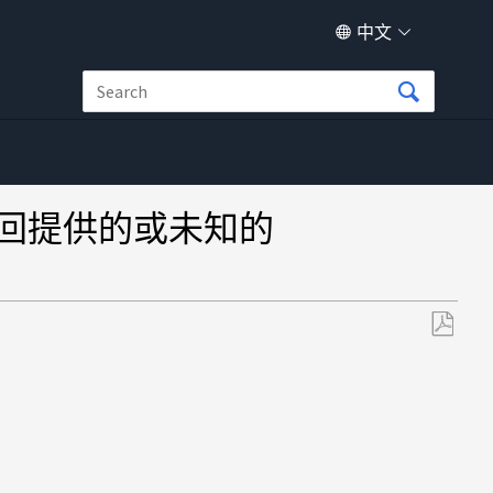
中文
返回提供的或未知的
另
存
为
PDF