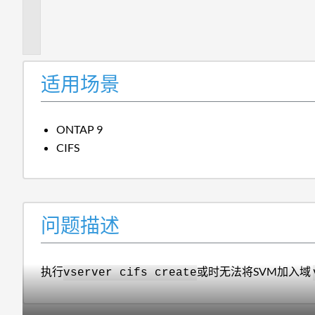
题
描
述
适用场景
ONTAP 9
CIFS
问题描述
执行
或时无法将SVM加入域
vserver cifs create