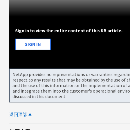
Sign in to view the entire content of this KB article.
SIGN IN
NetApp provides no representations or warranties regarding 
respect to any results that may be obtained by the use of 
and the use of this information or the implementation of a
and integrate them into the customer's operational envir
discussed in this document.
返回顶部