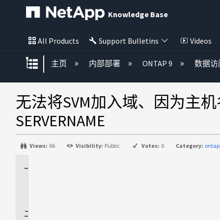
Knowledge Base
All Products
Support Bulletins
Videos
扩展/隐缩全局层次
主页
内部部署
ONTAP 9
数据访
无法将SVM加入域、因为主
SERVERNAME
Views:
66
Visibility:
Public
Votes:
0
Category:
ontap
适
用
场
景
问