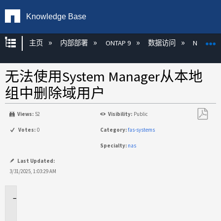
Knowledge Base
扩展/隐缩全局层次
主页
内部部署
ONTAP 9
数据访问
NAS
无法使用System Manager从本地
组中删除域用户
Views:
52
Visibility:
Public
另
Votes:
0
Category:
fas-systems
存
Specialty:
nas
为
PDF
Last Updated:
3/31/2025, 1:03:29 AM
适
用
场