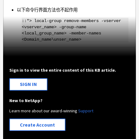
以下命令行界面方法也不起作用
::*> local-group remove-members -vserver
<vserver_name> -group-name
<local_group_name> -member-names
<Domain_name\unser_name>
Sign in to view the entire content of this KB article.
SIGN IN
New to NetApp?
Learn more about our award-winning
Support
Create Account