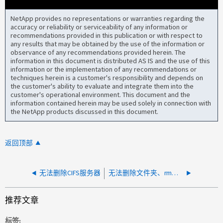
NetApp provides no representations or warranties regarding the
accuracy or reliability or serviceability of any information or
recommendations provided in this publication or with respect to
any results that may be obtained by the use of the information or
observance of any recommendations provided herein. The
information in this document is distributed AS IS and the use of this
information or the implementation of any recommendations or
techniques herein is a customer's responsibility and depends on
the customer's ability to evaluate and integrate them into the
customer's operational environment. This document and the
information contained herein may be used solely in connection with
the NetApp products discussed in this document.
返回顶部
无法删除CIFS服务器
无法删除文件夹、rm：无法删除x/.Snapshot：只读文件系统
推荐文章
标签