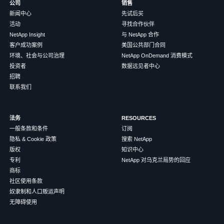
公司
销售
新闻中心
先试后买
活动
寻找合作伙伴
NetApp Insight
与 NetApp 合作
客户成功案例
美国公共部门合同
环境、社会与公司治理
NetApp OnDemand 消费模式
投资者
数据远见者中心
招聘
联系我们
法务
RESOURCES
一般条款和条件
订阅
隐私 & Cookie 政策
搜索 NetApp
版权
知识中心
专利
NetApp 对乌克兰局势的回应
商标
社区使用条款
奴隶制和人口贩运声明
无障碍使用