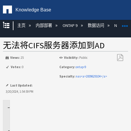
Knowledge Base
扩展/隐缩全局层次
主页
内部部署
ONTAP 9
数据访问
NAS
无法将CIFS服务器添加到AD
Views:
25
Visibility:
Public
另
Votes:
0
Category:
ontap-9
存
Specialty:
nas<a>2009629104</a>
为
PDF
Last Updated:
3/20/2024, 1:54:59 PM
适
用
场
景