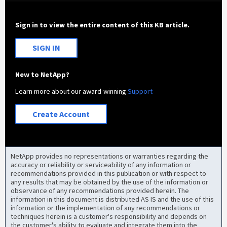
Sign in to view the entire content of this KB article.
SIGN IN
New to NetApp?
Learn more about our award-winning
Support
Create Account
NetApp provides no representations or warranties regarding the
accuracy or reliability or serviceability of any information or
recommendations provided in this publication or with respect to
any results that may be obtained by the use of the information or
observance of any recommendations provided herein. The
information in this document is distributed AS IS and the use of this
information or the implementation of any recommendations or
techniques herein is a customer's responsibility and depends on
the customer's ability to evaluate and integrate them into the