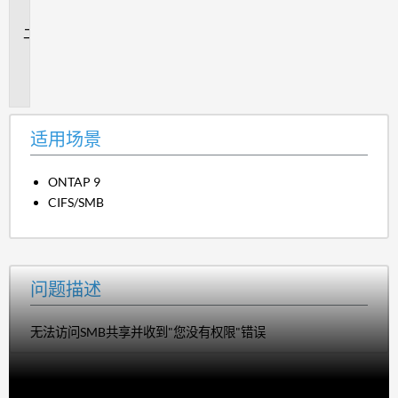
景
问
题
描
述
适用场景
ONTAP 9
CIFS/SMB
问题描述
无法访问SMB共享并收到"您没有权限"错误