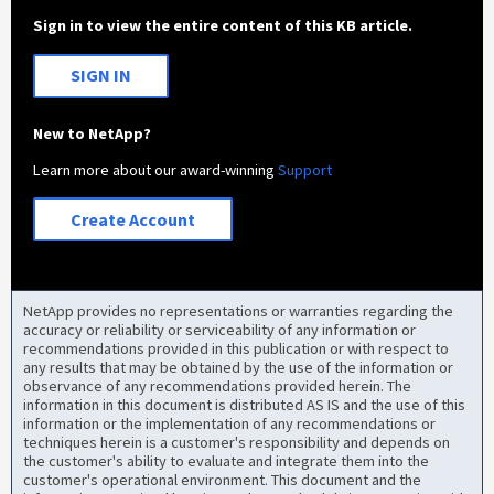
Sign in to view the entire content of this KB article.
SIGN IN
New to NetApp?
Learn more about our award-winning
Support
Create Account
NetApp provides no representations or warranties regarding the
accuracy or reliability or serviceability of any information or
recommendations provided in this publication or with respect to
any results that may be obtained by the use of the information or
observance of any recommendations provided herein. The
information in this document is distributed AS IS and the use of this
information or the implementation of any recommendations or
techniques herein is a customer's responsibility and depends on
the customer's ability to evaluate and integrate them into the
customer's operational environment. This document and the