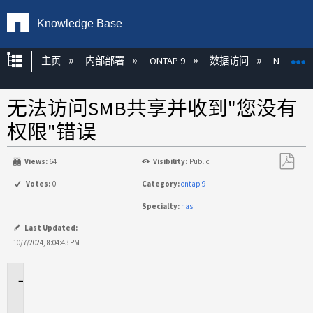
Knowledge Base
扩展/隐缩全局层次
主页
内部部署
ONTAP 9
数据访问
NAS
无法访问SMB共享并收到"您没有
权限"错误
Views:
64
Visibility:
Public
另
Votes:
0
Category:
ontap-9
存
Specialty:
nas
为
PDF
Last Updated:
10/7/2024, 8:04:43 PM
适
用
场