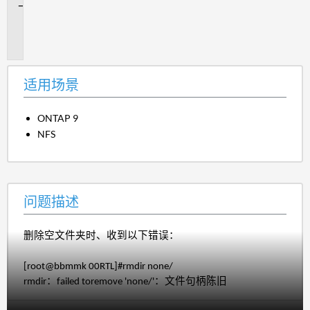
问
题
描
述
适用场景
ONTAP 9
NFS
问题描述
删除空文件夹时、收到以下错误：
[root@bbmmk 00RTL]#rmdir none/
rmdir：failed toremove 'none/'：文件句柄陈旧