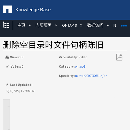
Knowledge Base
扩展/隐缩全局层次
主页
内部部署
ONTAP 9
数据访问
NAS
删除空目录时文件句柄陈旧
Views:
68
Visibility:
Public
另
Votes:
0
Category:
ontap-9
存
Specialty:
nas<a>2009780661.</a>
为
PDF
Last Updated:
10/17/2023, 1:25:10 PM
适
用
场
景