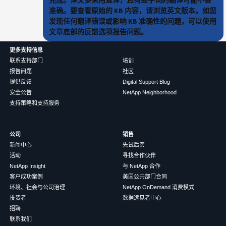
完成。译文多采用直译，且有些字词的翻译可能不甚
准确。要查看原始的 KB 内容，请浏览英文版本。如您
发现任何翻译错误或影响 KB 准确性的问题，可以使用
文章底部的反馈选项报告问题。
更多支持信息
联系支持部门
培训
报告问题
社区
提供反馈
Digital Support Blog
安全公告
NetApp Neighborhood
支持策略和支持服务
公司
销售
新闻中心
先试后买
活动
寻找合作伙伴
NetApp Insight
与 NetApp 合作
客户成功案例
美国公共部门合同
环境、社会与公司治理
NetApp OnDemand 消费模式
投资者
数据远见者中心
招聘
联系我们