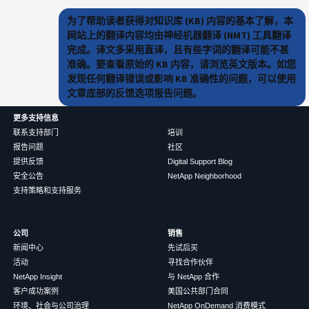
为了帮助读者获得对知识库 (KB) 内容的基本了解，本
网站上的翻译内容均由神经机器翻译 (NMT) 工具翻译
完成。译文多采用直译，且有些字词的翻译可能不甚
准确。要查看原始的 KB 内容，请浏览英文版本。如您
发现任何翻译错误或影响 KB 准确性的问题，可以使用
文章底部的反馈选项报告问题。
更多支持信息
联系支持部门
培训
报告问题
社区
提供反馈
Digital Support Blog
安全公告
NetApp Neighborhood
支持策略和支持服务
公司
销售
新闻中心
先试后买
活动
寻找合作伙伴
NetApp Insight
与 NetApp 合作
客户成功案例
美国公共部门合同
环境、社会与公司治理
NetApp OnDemand 消费模式