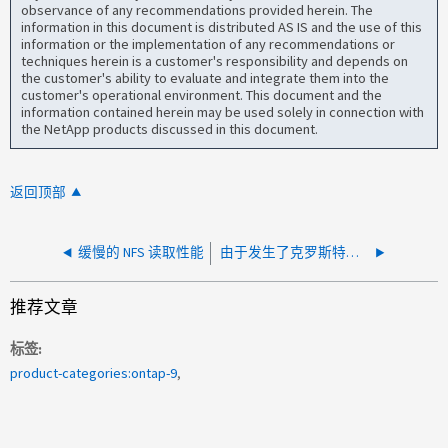
observance of any recommendations provided herein. The
information in this document is distributed AS IS and the use of this
information or the implementation of any recommendations or
techniques herein is a customer's responsibility and depends on
the customer's ability to evaluate and integrate them into the
customer's operational environment. This document and the
information contained herein may be used solely in connection with
the NetApp products discussed in this document.
返回顶部
缓慢的 NFS 读取性能
由于发生了克罗斯特事件，在 CIFS 共享上打开 PDF ， Excel ， Word ， PowerPoint 或其他文件类型的速度较慢
推荐文章
标签
product-categories:ontap-9