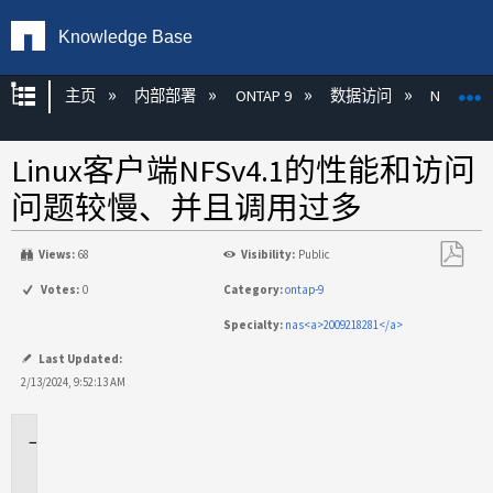
Knowledge Base
扩展/隐缩全局层次
主页
内部部署
ONTAP 9
数据访问
NAS
Linux客户端NFSv4.1的性能和访问
问题较慢、并且调用过多
Views:
68
Visibility:
Public
另
Votes:
0
Category:
ontap-9
存
Specialty:
nas<a>2009218281</a>
为
PDF
Last Updated:
2/13/2024, 9:52:13 AM
适
用
场