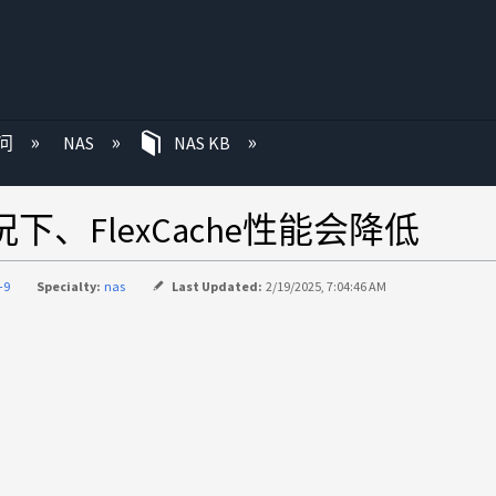
问
NAS
NAS KB
下、FlexCache性能会降低
-9
Specialty:
nas
Last Updated:
2/19/2025, 7:04:46 AM