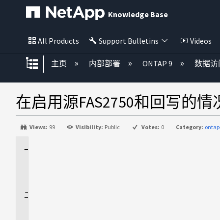
Knowledge Base
All Products
Support Bulletins
Videos
扩展/隐缩全局层次
主页
内部部署
ONTAP 9
数据访
在启用源FAS2750和回写的情况
Views:
99
Visibility:
Public
Votes:
0
Category:
ontap
适
用
场
景
问
题
描