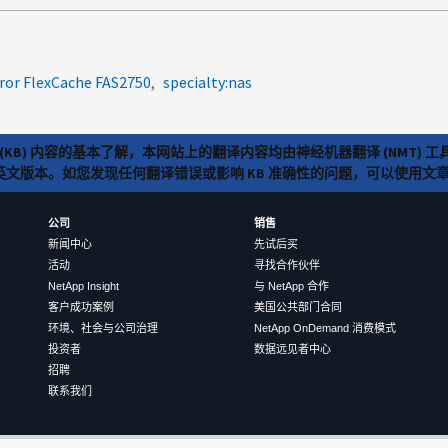
ror FlexCache FAS2750
specialty:nas
(KB) 内容的基本了解，本网站上的翻译内容均由神经机器翻译 (NMT
览英文版本。如您发现任何翻译错误或影响 KB 准确性的问题，可以使用
公司
销售
新闻中心
先试后买
活动
寻找合作伙伴
NetApp Insight
与 NetApp 合作
客户成功案例
美国公共部门合同
环境、社会与公司治理
NetApp OnDemand 消费模式
投资者
数据远见者中心
招聘
联系我们