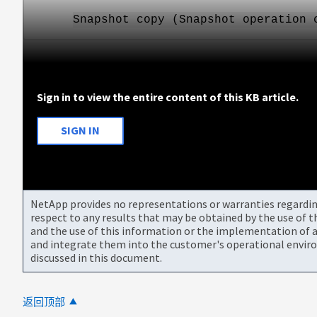
Snapshot copy (Snapshot operation 
Sign in to view the entire content of this KB article.
SIGN IN
NetApp provides no representations or warranties regarding 
respect to any results that may be obtained by the use of 
and the use of this information or the implementation of a
and integrate them into the customer's operational envir
discussed in this document.
返回顶部