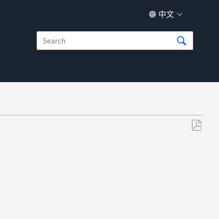
中文
另
存
为
PDF