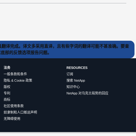
) 工具翻译完成。译文多采用直译，且有些字词的翻译可能不甚准确。要查
文章底部的反馈选项报告问题。
法务
RESOURCES
一般条款和条件
订阅
隐私 & Cookie 政策
搜索 NetApp
版权
知识中心
专利
NetApp 对乌克兰局势的回应
商标
社区使用条款
奴隶制和人口贩运声明
无障碍使用