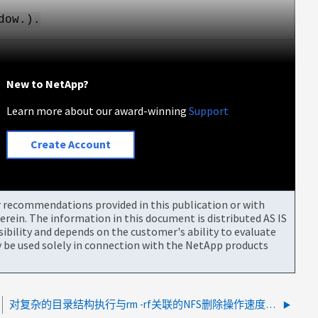
dow.).
New to NetApp?
Learn more about our award-winning
Support
Create Account
or recommendations provided in this publication or with
rein. The information in this document is distributed AS IS
bility and depends on the customer's ability to evaluate
be used solely in connection with the NetApp products
对复杂的目录结构执行与rm -rf关联的NFS删除操作速度较慢